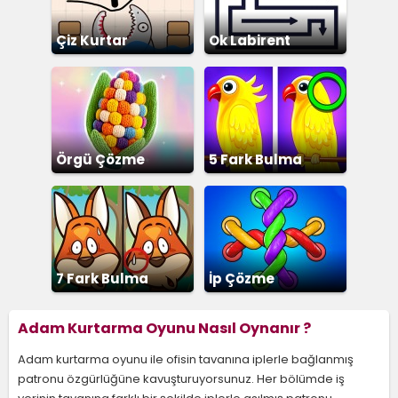
Çiz Kurtar
Ok Labirent
Bulmaca
Örgü Çözme
5 Fark Bulma
7 Fark Bulma
İp Çözme
Adam Kurtarma Oyunu Nasıl Oynanır ?
Adam kurtarma oyunu ile ofisin tavanına iplerle bağlanmış
patronu özgürlüğüne kavuşturuyorsunuz. Her bölümde iş