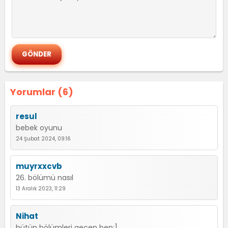
Yorumlar (6)
resul
bebek oyunu
24 Şubat 2024, 09:16
muyrxxcvb
26. bölümü nasıl
13 Aralık 2023, 11:29
Nihat
bütün bölümleri geçen ben;]