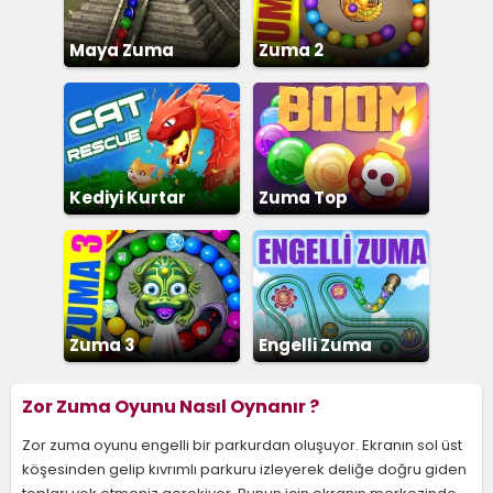
Maya Zuma
Zuma 2
Kediyi Kurtar
Zuma Top
Patlatma
Zuma 3
Engelli Zuma
Zor Zuma Oyunu Nasıl Oynanır ?
Zor zuma oyunu engelli bir parkurdan oluşuyor. Ekranın sol üst
köşesinden gelip kıvrımlı parkuru izleyerek deliğe doğru giden