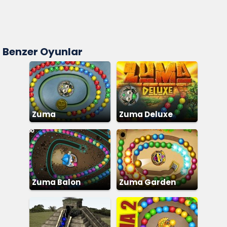
Benzer Oyunlar
Zuma
Zuma Deluxe
Zuma Balon
Zuma Garden
Patlatma