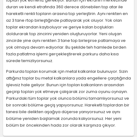
topları yok etmeniz gerekiyor. Bunun için ekranın merkezinde
duran ve kendi etrafında 360 derece dönebilen top atar ile
hareketli renkli topların arasına top yerleştirin. Aynı renkten en
az 3 tane rtop birleştiğinde patlayarak yok oluyor. Yok olan
toplar ekrandan kayboluyor ve geriye kalan boşlukları
doldurarak top zincirini yeniden oluşturuyorlar. Yeni oluşan
zincirde yine aynı renkten 3 tane top birleşirse patlamaya ve
yok olmaya devam ediyorlar. Bu şekilde teh hamlede birden
fazla patlatma işlemi gerçekleştirerek parkuru daha kısa
sürede temizliyorsunuz.
Parkurda topları korumak için metal kalkanlar bulunuyor. Sizin
attığınız toplar bu metal kalkanlara yada engellere çarptığında
işlevsiz hale geliyor. Bunun için topları kalkanların arasından
geçirip topları yok etmeye çalışarak zor zuma oyunu oynayın.
Parkurdaki tüm toplar yok olunca bölümü tamamlıyorsunuz ve
bir sonraki bölüme geçiş yapıyorsunuz. Hareketli toplardan bir
tanesi bile delikten aşağıya düşerse yanıyorsunuz ve aynı
bölüme yeniden başlamak zorunda kalıyorsunuz. Her yeni
bölüm bir öncekinden hada zor olarak karşınıza çıkıyor.