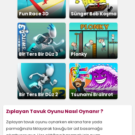
Fun Race 3D
Sünger Bob Koşma
Bir Ters Bir Düz 3
Plonky
Bir Ters Bir Düz 2
Tsunami Brainrot
Zıplayan Tavuk Oyunu Nasıl Oynanır ?
Zıplayan tavuk oyunu oynarken ekrana fare yada
parmağınızla tıklayarak tavuğu bir üst basamağa