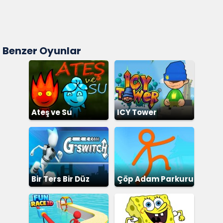
Benzer Oyunlar
Ateş ve Su
ICY Tower
Bir Ters Bir Düz
Çöp Adam Parkuru