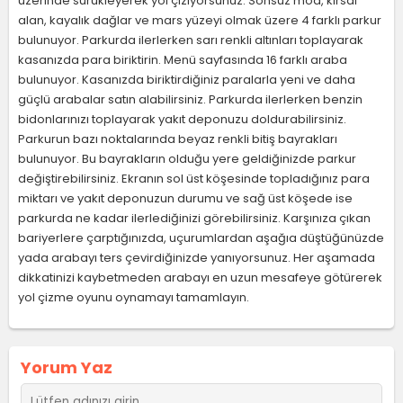
üzerinde sürükleyerek yol çiziyorsunuz. Sonsuz mod, kırsal
alan, kayalık dağlar ve mars yüzeyi olmak üzere 4 farklı parkur
bulunuyor. Parkurda ilerlerken sarı renkli altınları toplayarak
kasanızda para biriktirin. Menü sayfasında 16 farklı araba
bulunuyor. Kasanızda biriktirdiğiniz paralarla yeni ve daha
güçlü arabalar satın alabilirsiniz. Parkurda ilerlerken benzin
bidonlarınızı toplayarak yakıt deponuzu doldurabilirsiniz.
Parkurun bazı noktalarında beyaz renkli bitiş bayrakları
bulunuyor. Bu bayrakların olduğu yere geldiğinizde parkur
değiştirebilirsiniz. Ekranın sol üst köşesinde topladığınız para
miktarı ve yakıt deponuzun durumu ve sağ üst köşede ise
parkurda ne kadar ilerlediğinizi görebilirsiniz. Karşınıza çıkan
bariyerlere çarptığınızda, uçurumlardan aşağıa düştüğünüzde
yada arabayı ters çevirdiğinizde yanıyorsunuz. Her aşamada
dikkatinizi kaybetmeden arabayı en uzun mesafeye götürerek
yol çizme oyunu oynamayı tamamlayın.
Yorum Yaz