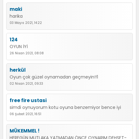
maki
harika
03 Mayıs 2021, 14:22
124
OYUN İYİ
26 Nisan 2021, 08:08
herkül
Oyun çok güzel oynamadan geçmeyin!!1
02 Nisan 2021, 09:33
free fire ustasi
simdi oynuyorum kotu oyuna benzemiyor bence iyi
06 Şubat 2021, 16:51
MÜKEMMEL !
HEREGÜN MUTLAKA YATMADAN ÖNCE OYNARIM DEHŞET-