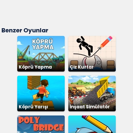
Benzer Oyunlar
Köprü Yapma
Çiz Kurtar
Köprü Yarışı
İnşaat Simülatör