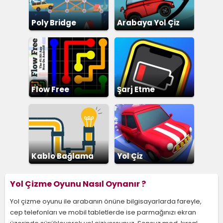
Poly Bridge
Arabaya Yol Çiz
Flow Free
Şarj Etme
Kablo Bağlama
Yol Çiz
Yol Çizme Oyunu Nasıl Oynanır ?
Yol çizme oyunu ile arabanın önüne bilgisayarlarda fareyle,
cep telefonları ve mobil tabletlerde ise parmağınızı ekran