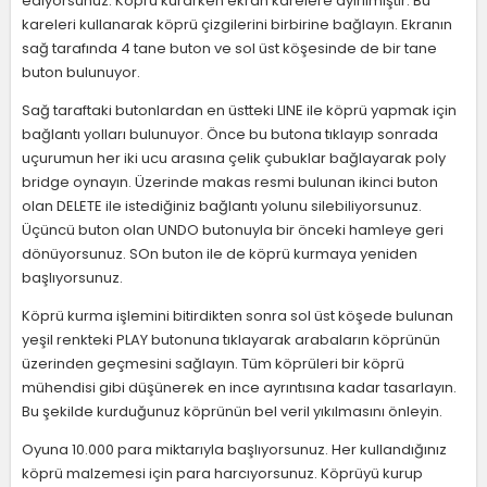
ediyorsunuz. Köprü kurarken ekran karelere ayırılmıştır. Bu
kareleri kullanarak köprü çizgilerini birbirine bağlayın. Ekranın
sağ tarafında 4 tane buton ve sol üst köşesinde de bir tane
buton bulunuyor.
Sağ taraftaki butonlardan en üstteki LINE ile köprü yapmak için
bağlantı yolları bulunuyor. Önce bu butona tıklayıp sonrada
uçurumun her iki ucu arasına çelik çubuklar bağlayarak poly
bridge oynayın. Üzerinde makas resmi bulunan ikinci buton
olan DELETE ile istediğiniz bağlantı yolunu silebiliyorsunuz.
Üçüncü buton olan UNDO butonuyla bir önceki hamleye geri
dönüyorsunuz. SOn buton ile de köprü kurmaya yeniden
başlıyorsunuz.
Köprü kurma işlemini bitirdikten sonra sol üst köşede bulunan
yeşil renkteki PLAY butonuna tıklayarak arabaların köprünün
üzerinden geçmesini sağlayın. Tüm köprüleri bir köprü
mühendisi gibi düşünerek en ince ayrıntısına kadar tasarlayın.
Bu şekilde kurduğunuz köprünün bel veril yıkılmasını önleyin.
Oyuna 10.000 para miktarıyla başlıyorsunuz. Her kullandığınız
köprü malzemesi için para harcıyorsunuz. Köprüyü kurup