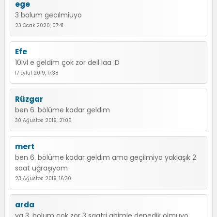
ege
3 bolum gecılmiuyo
23 Ocak 2020, 07:41
Efe
10lvl e geldim çok zor deil laa :D
17 Eylül 2019, 17:38
Rüzgar
ben 6. bölüme kadar geldim
30 Ağustos 2019, 21:05
mert
ben 6. bölüme kadar geldim ama geçilmiyo yaklaşık 2
saat uğraşıyom
23 Ağustos 2019, 16:30
arda
ya 3. bolum cok zor 3 saatri abimle denedik olmuyo