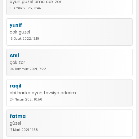
oyun güzel ama cok zor
31 Aralık 2025, 13:44
yusif
cok guzel
16 Ocak 2022, 13:19
Anıl
çok zor
04 Temmuz 2021, 17:22
raqil
abi harika oyun tavsiye ederim
24 Nisan 2021, 10:56
fatma
güzel
17 Mart 2021, 14:38