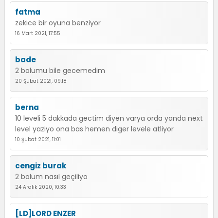
fatma
zekice bir oyuna benziyor
16 Mart 2021, 17:55
bade
2 bolumu bile gecemedim
20 Şubat 2021, 09:18
berna
10 leveli 5 dakkada gectim diyen varya orda yanda next
level yaziyo ona bas hemen diger levele atliyor
10 Şubat 2021, 11:01
cengiz burak
2 bölüm nasıl geçiliyo
24 Aralık 2020, 10:33
[LD]LORD ENZER