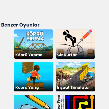
Benzer Oyunlar
Köprü Yapma
Çiz Kurtar
Köprü Yarışı
İnşaat Simülatör