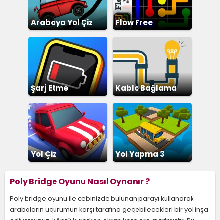
Arabaya Yol Çiz
Flow Free
Şarj Etme
Kablo Bağlama
Yol Çiz
Yol Yapma 3
Poly Bridge Oyunu Nasıl Oynanır ?
Poly bridge oyunu ile cebinizde bulunan parayı kullanarak
arabaların uçurumun karşı tarafına geçebilecekleri bir yol inşa