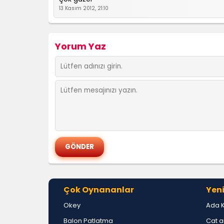
13 Kasım 2012, 21:10
Yorum Yaz
Çok Oynananlar
Yeni
Okey
Ada 
Balon Patlatma
Cat a