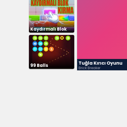
Kaydırmalı Blok
Kırma
Tuğla Kırıcı Oyunu
99 Balls
Brick Breaker