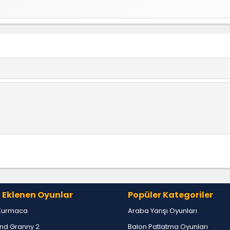
 Eklenen Oyunlar
Popüler Kategoriler
Kurmaca
Araba Yarışı Oyunları
nd Granny 2
Balon Patlatma Oyunları