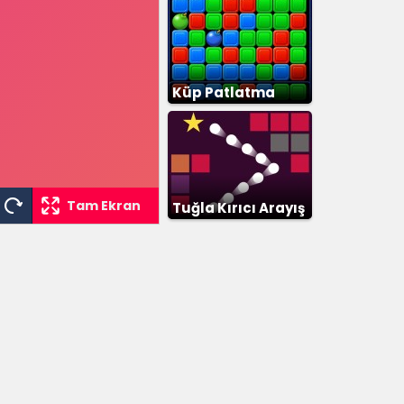
Küp Patlatma
Tam Ekran
Tuğla Kırıcı Arayış