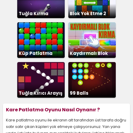
Tuğla Kırma
Blok Yok Etme 2
Küp Patlatma
Kaydırmalı Blok
Kırma
Tuğla Kırıcı Arayış
99 Balls
Kare Patlatma Oyunu Nasıl Oynanır ?
Kare patlatma oyunu ile ekranın alt tarafından üst tarafa doğru
satır satır çıkan küpleri yok etmeye çalışıyorsunuz. Yan yana