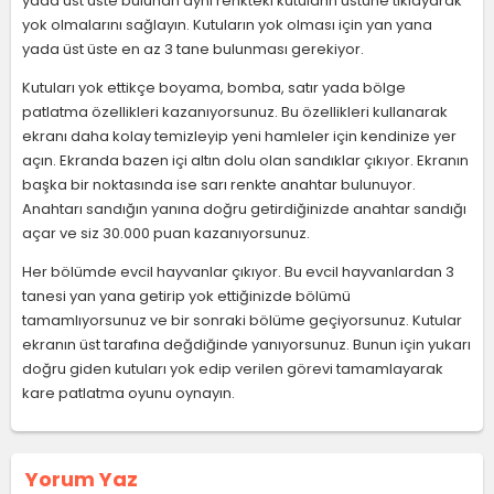
yada üst üste bulunan aynı renkteki kutuların üstüne tıklayarak
yok olmalarını sağlayın. Kutuların yok olması için yan yana
yada üst üste en az 3 tane bulunması gerekiyor.
Kutuları yok ettikçe boyama, bomba, satır yada bölge
patlatma özellikleri kazanıyorsunuz. Bu özellikleri kullanarak
ekranı daha kolay temizleyip yeni hamleler için kendinize yer
açın. Ekranda bazen içi altın dolu olan sandıklar çıkıyor. Ekranın
başka bir noktasında ise sarı renkte anahtar bulunuyor.
Anahtarı sandığın yanına doğru getirdiğinizde anahtar sandığı
açar ve siz 30.000 puan kazanıyorsunuz.
Her bölümde evcil hayvanlar çıkıyor. Bu evcil hayvanlardan 3
tanesi yan yana getirip yok ettiğinizde bölümü
tamamlıyorsunuz ve bir sonraki bölüme geçiyorsunuz. Kutular
ekranın üst tarafına değdiğinde yanıyorsunuz. Bunun için yukarı
doğru giden kutuları yok edip verilen görevi tamamlayarak
kare patlatma oyunu oynayın.
Yorum Yaz