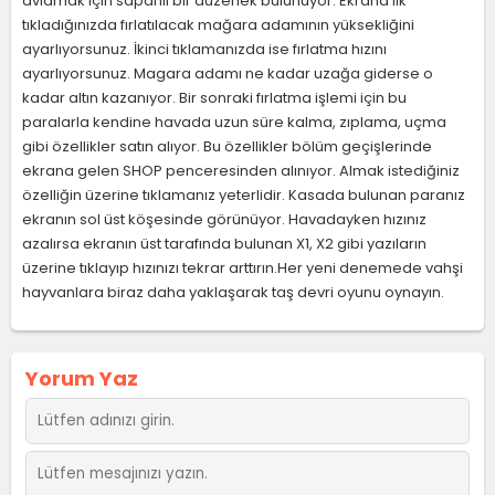
avlamak için sapanlı bir düzenek bulunuyor. Ekrana ilk
tıkladığınızda fırlatılacak mağara adamının yüksekliğini
ayarlıyorsunuz. İkinci tıklamanızda ise fırlatma hızını
ayarlıyorsunuz. Magara adamı ne kadar uzağa giderse o
kadar altın kazanıyor. Bir sonraki fırlatma işlemi için bu
paralarla kendine havada uzun süre kalma, zıplama, uçma
gibi özellikler satın alıyor. Bu özellikler bölüm geçişlerinde
ekrana gelen SHOP penceresinden alınıyor. Almak istediğiniz
özelliğin üzerine tıklamanız yeterlidir. Kasada bulunan paranız
ekranın sol üst köşesinde görünüyor. Havadayken hızınız
azalırsa ekranın üst tarafında bulunan X1, X2 gibi yazıların
üzerine tıklayıp hızınızı tekrar arttırın.Her yeni denemede vahşi
hayvanlara biraz daha yaklaşarak taş devri oyunu oynayın.
Yorum Yaz