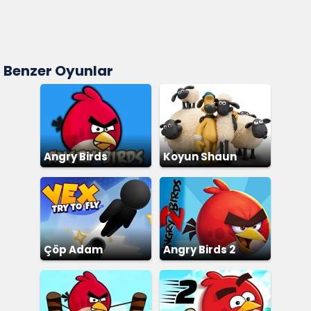
Benzer Oyunlar
Angry Birds
Koyun Shaun
Çöp Adam
Angry Birds 2
Fırlatma