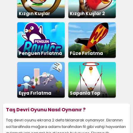
Kızgın Kuşlar
Kızgın Kuşlar 2
Penguen Fırlatma
Füze Fırlatma
Eşya Fırlatma
Sapanla Top
Savaşı
Fırlatma
Taş Devri Oyunu Nasıl Oynanır ?
Taş devri oyunu ekrana 2 defa tıklanarak oynanıyor. Ekrannın
sol tarafında mağara adamı tarafından fil gibi vahşi hayvanları