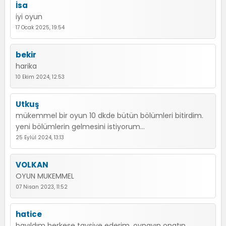
İsa
iyi oyun
17 Ocak 2025, 19:54
bekir
harika
10 Ekim 2024, 12:53
Utkuş
mükemmel bir oyun 10 dkde bütün bölümleri bitirdim.
yeni bölümlerin gelmesini istiyorum...
25 Eylül 2024, 13:13
VOLKAN
OYUN MUKEMMEL
07 Nisan 2023, 11:52
hatice
bayıldım herkese tavsiye ederim. oynayın onatın....