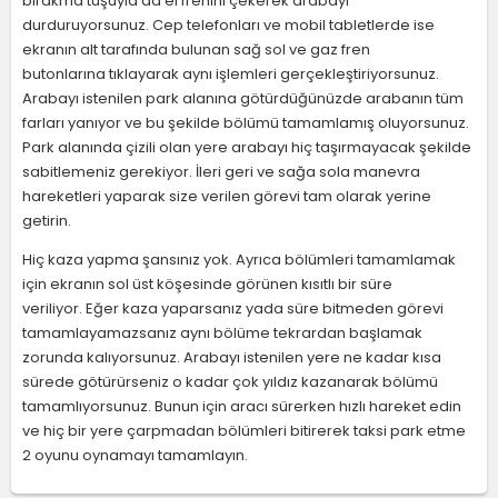
bırakma tuşuyla da el frenini çekerek arabayı
durduruyorsunuz. Cep telefonları ve mobil tabletlerde ise
ekranın alt tarafında bulunan sağ sol ve gaz fren
butonlarına tıklayarak aynı işlemleri gerçekleştiriyorsunuz.
Arabayı istenilen park alanına götürdüğünüzde arabanın tüm
farları yanıyor ve bu şekilde bölümü tamamlamış oluyorsunuz.
Park alanında çizili olan yere arabayı hiç taşırmayacak şekilde
sabitlemeniz gerekiyor. İleri geri ve sağa sola manevra
hareketleri yaparak size verilen görevi tam olarak yerine
getirin.
Hiç kaza yapma şansınız yok. Ayrıca bölümleri tamamlamak
için ekranın sol üst köşesinde görünen kısıtlı bir süre
veriliyor. Eğer kaza yaparsanız yada süre bitmeden görevi
tamamlayamazsanız aynı bölüme tekrardan başlamak
zorunda kalıyorsunuz. Arabayı istenilen yere ne kadar kısa
sürede götürürseniz o kadar çok yıldız kazanarak bölümü
tamamlıyorsunuz. Bunun için aracı sürerken hızlı hareket edin
ve hiç bir yere çarpmadan bölümleri bitirerek taksi park etme
2 oyunu oynamayı tamamlayın.