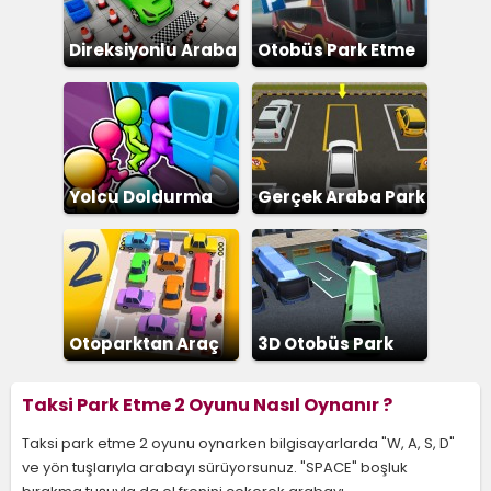
Direksiyonlu Araba
Otobüs Park Etme
Park Etme
Yolcu Doldurma
Gerçek Araba Park
Etme 2
Otoparktan Araç
3D Otobüs Park
Çıkarma 2
Etme
Taksi Park Etme 2 Oyunu Nasıl Oynanır ?
Taksi park etme 2 oyunu oynarken bilgisayarlarda "W, A, S, D"
ve yön tuşlarıyla arabayı sürüyorsunuz. "SPACE" boşluk