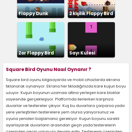
Flappy Dunk
2 kişilik Flappy Bird
Zor Flappy Bird
Sayı Kulesi
Square Bird Oyunu Nasıl Oynanır ?
Square bird oyunu bilgisayarda ve mobil cihazlarda ekrana
tıklanarak oynanıyor. Ekrana her tıkladığınızda kare kuşun boyu
uzuyor. Kuşun boyunun uzaması altına yerleşen kare bloklar
sayesinde gerçekleşiyor. Platformda ilerlerken karşınıza
duvarlar ve testereler çıkıyor. Kuş bu duvarlara çarparsa yada
yere yerleştirilen testerelere yem olursa yanıyorsunuz ve
oyuna yeniden başlamanız gerekiyor. Kuşun boyunu sürekli
ayarlayarak duvarların arasından geçin yada testerelerin
üzerinden geçip yolunuza devam edin. Testerenin üzerinden