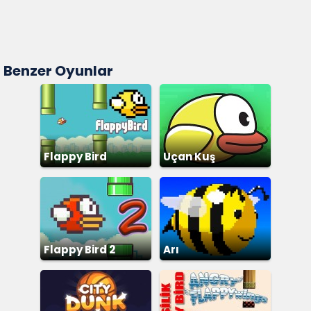
Benzer Oyunlar
Flappy Bird
Uçan Kuş
Flappy Bird 2
Arı