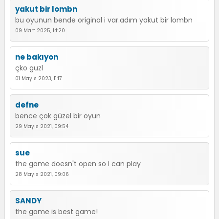
yakut bir lombn
bu oyunun bende original i var.adım yakut bir lombn
09 Mart 2025, 14:20
ne bakıyon
çko guzl
01 Mayıs 2023, 11:17
defne
bence çok güzel bir oyun
29 Mayıs 2021, 09:54
sue
the game doesn't open so I can play
28 Mayıs 2021, 09:06
SANDY
the game is best game!