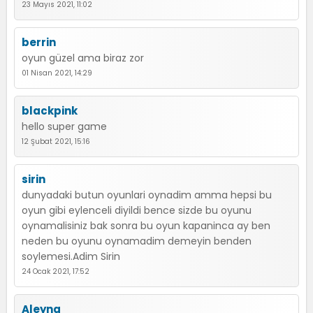
23 Mayıs 2021, 11:02
berrin
oyun güzel ama biraz zor
01 Nisan 2021, 14:29
blackpink
hello super game
12 Şubat 2021, 15:16
sirin
dunyadaki butun oyunlari oynadim amma hepsi bu
oyun gibi eylenceli diyildi bence sizde bu oyunu
oynamalisiniz bak sonra bu oyun kapaninca ay ben
neden bu oyunu oynamadim demeyin benden
soylemesi.Adim Sirin
24 Ocak 2021, 17:52
Aleyna