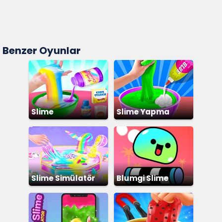
Benzer Oyunlar
Slime
Slime Yapma
Slime Simülatör
Blumgi Slime