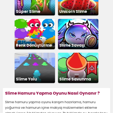
Süper Slime
Unicorn Slime
Simülatör
Yapma
Renk Dönüştürme
Slime Savaşı
Slime Yolu
Slime Savunma
Slime Hamuru Yapma Oyunu Nasıl Oynanır ?
Slime hamuru yapma oyunu karışım hazırlama, hamuru
yoğurma ve hamurun içine makyaj malzemeleri ekleme