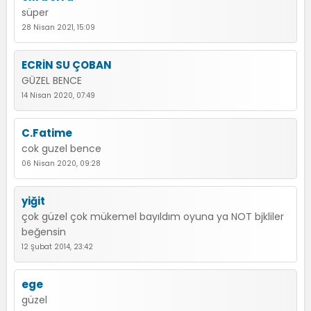
süper
28 Nisan 2021, 15:09
ECRİN SU ÇOBAN
GÜZEL BENCE
14 Nisan 2020, 07:49
C.Fatime
cok guzel bence
06 Nisan 2020, 09:28
yiğit
çok güzel çok mükemel bayıldım oyuna ya NOT bjkliler
beğensin
12 Şubat 2014, 23:42
ege
güzel