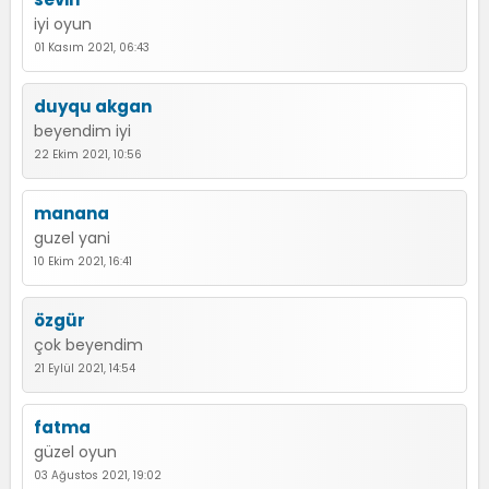
iyi oyun
01 Kasım 2021, 06:43
duyqu akgan
beyendim iyi
22 Ekim 2021, 10:56
manana
guzel yani
10 Ekim 2021, 16:41
özgür
çok beyendim
21 Eylül 2021, 14:54
fatma
güzel oyun
03 Ağustos 2021, 19:02