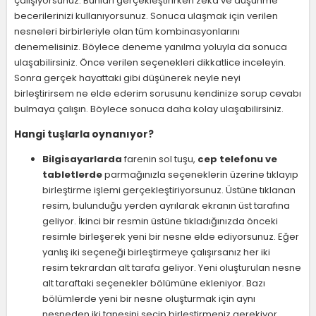
çalışıyorsunuz. Bunları gerçekleştirirken zeka ve düşünme
becerilerinizi kullanıyorsunuz. Sonuca ulaşmak için verilen
nesneleri birbirleriyle olan tüm kombinasyonlarını
denemelisiniz. Böylece deneme yanılma yoluyla da sonuca
ulaşabilirsiniz. Önce verilen seçenekleri dikkatlice inceleyin.
Sonra gerçek hayattaki gibi düşünerek neyle neyi
birleştirirsem ne elde ederim sorusunu kendinize sorup cevabı
bulmaya çalışın. Böylece sonuca daha kolay ulaşabilirsiniz.
Hangi tuşlarla oynanıyor?
Bilgisayarlarda
farenin sol tuşu,
cep telefonu ve
tabletlerde
parmağınızla seçeneklerin üzerine tıklayıp
birleştirme işlemi gerçekleştiriyorsunuz. Üstüne tıklanan
resim, bulunduğu yerden ayrılarak ekranın üst tarafına
geliyor. İkinci bir resmin üstüne tıkladığınızda önceki
resimle birleşerek yeni bir nesne elde ediyorsunuz. Eğer
yanlış iki seçeneği birleştirmeye çalışırsanız her iki
resim tekrardan alt tarafa geliyor. Yeni oluşturulan nesne
alt taraftaki seçenekler bölümüne ekleniyor. Bazı
bölümlerde yeni bir nesne oluşturmak için aynı
nesneden iki tanesini seçip birleştirmeniz gerekiyor.