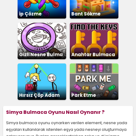
İp Çözme
Bant Sökme
Gizli Nesne Bulma
Anahtar Bulmaca
Hırsız Çöp Adam
Park Etme
Bulmacası
Simya Bulmaca Oyunu Nasıl Oynanır ?
Simya bulmaca oyunu oynarken verilen element, nesne yada
eşyaları kullanılarak istenilen eşya yada nesneyi oluşturmaya