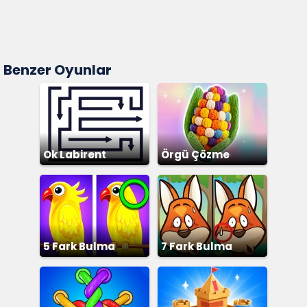
Benzer Oyunlar
Ok Labirent
Örgü Çözme
Bulmaca
5 Fark Bulma
7 Fark Bulma