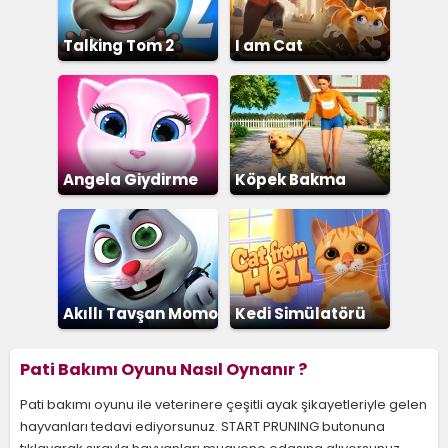
Talking Tom 2
I am Cat
Angela Giydirme
Köpek Bakma
Akıllı Tavşan Momo
Kedi Simülatörü
Pati Bakımı Oyunu Nasıl Oynanır ?
Pati bakımı oyunu ile veterinere çeşitli ayak şikayetleriyle gelen
hayvanları tedavi ediyorsunuz. START PRUNING butonuna