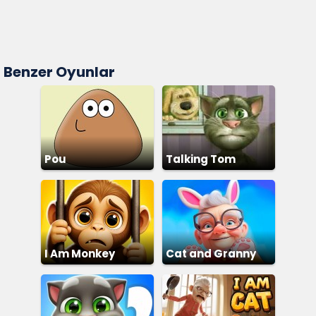
Benzer Oyunlar
Pou
Talking Tom
I Am Monkey
Cat and Granny