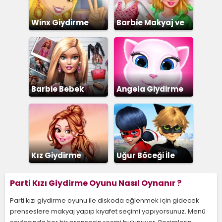
Winx Giydirme
Barbie Makyaj ve
Giydirme
Barbie Bebek
Angela Giydirme
Giydirme
Kız Giydirme
Uğur Böceği İle
Kara Kedi
Parti Kızı Giydirme Oyunu Nasıl Oynanır ?
Parti kızı giydirme oyunu ile diskoda eğlenmek için gidecek
prenseslere makyaj yapıp kıyafet seçimi yapıyorsunuz. Menü