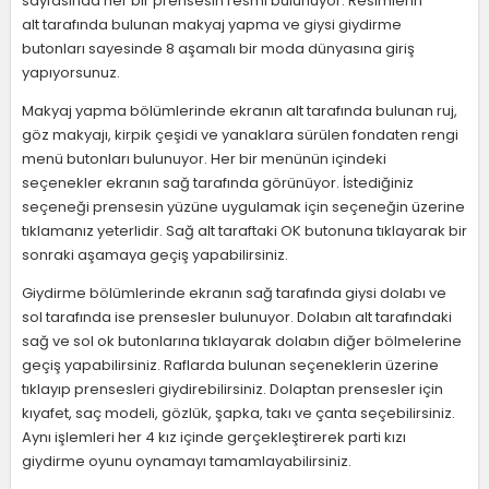
sayfasında her bir prensesin resmi bulunuyor. Resimlerin
alt tarafında bulunan makyaj yapma ve giysi giydirme
butonları sayesinde 8 aşamalı bir moda dünyasına giriş
yapıyorsunuz.
Makyaj yapma bölümlerinde ekranın alt tarafında bulunan ruj,
göz makyajı, kirpik çeşidi ve yanaklara sürülen fondaten rengi
menü butonları bulunuyor. Her bir menünün içindeki
seçenekler ekranın sağ tarafında görünüyor. İstediğiniz
seçeneği prensesin yüzüne uygulamak için seçeneğin üzerine
tıklamanız yeterlidir. Sağ alt taraftaki OK butonuna tıklayarak bir
sonraki aşamaya geçiş yapabilirsiniz.
Giydirme bölümlerinde ekranın sağ tarafında giysi dolabı ve
sol tarafında ise prensesler bulunuyor. Dolabın alt tarafındaki
sağ ve sol ok butonlarına tıklayarak dolabın diğer bölmelerine
geçiş yapabilirsiniz. Raflarda bulunan seçeneklerin üzerine
tıklayıp prensesleri giydirebilirsiniz. Dolaptan prensesler için
kıyafet, saç modeli, gözlük, şapka, takı ve çanta seçebilirsiniz.
Aynı işlemleri her 4 kız içinde gerçekleştirerek parti kızı
giydirme oyunu oynamayı tamamlayabilirsiniz.