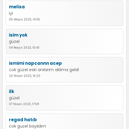
melisa
iyi
05 Mayıs 2023, 14:05
isim yok
güzel
04 Mayıs 2023, 15:43
ismimi napcannn acep
cok güzel eski anılarım aklıma geldi
20 Nisan 2023, 16:20
ilk
güzel
07 Nisan 2023, 17:58
regad hatıb
cok guzel bayıldım