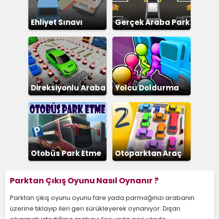
Ehliyet Sınavı
Gerçek Araba Park
Etme 2
Direksiyonlu Araba
Yolcu Doldurma
Park Etme
Otobüs Park Etme
Otoparktan Araç
Çıkarma 2
Parktan Çıkış Oyunu Nasıl Oynanır ?
Parktan çıkış oyunu oyunu fare yada parmağınızı arabanın
üzerine tıklayıp ileri geri sürükleyerek oynanıyor. Dışarı