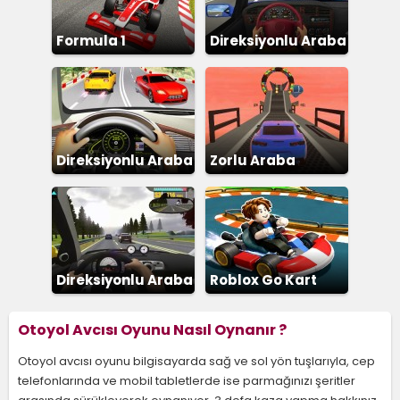
Formula 1
Direksiyonlu Araba
Sürme
Direksiyonlu Araba
Zorlu Araba
Parkuru 3D
Direksiyonlu Araba
Roblox Go Kart
Yarışı
Otoyol Avcısı Oyunu Nasıl Oynanır ?
Otoyol avcısı oyunu bilgisayarda sağ ve sol yön tuşlarıyla, cep
telefonlarında ve mobil tabletlerde ise parmağınızı şeritler