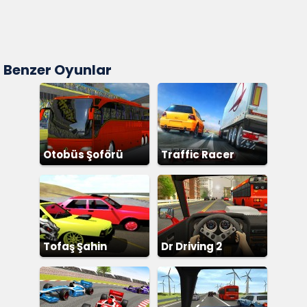
Benzer Oyunlar
Otobüs Şoförü
Traffic Racer
Simülatör
Tofaş Şahin
Dr Driving 2