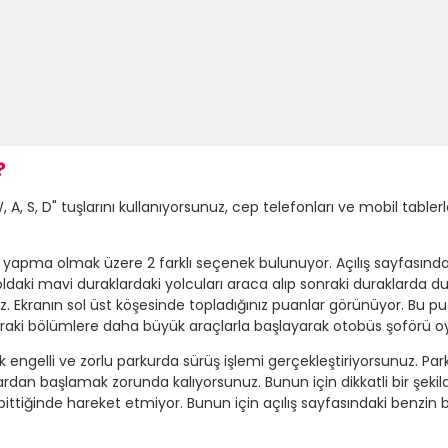
?
, S, D" tuşlarını kullanıyorsunuz, cep telefonları ve mobil tablerl
 yapma olmak üzere 2 farklı seçenek bulunuyor. Açılış sayfasında
ldaki mavi duraklardaki yolcuları araca alıp sonraki duraklarda 
uz. Ekranın sol üst köşesinde topladığınız puanlar görünüyor. Bu
sonraki bölümlere daha büyük araçlarla başlayarak otobüs şoförü
k engelli ve zorlu parkurda sürüş işlemi gerçekleştiriyorsunuz. Pa
dan başlamak zorunda kalıyorsunuz. Bunun için dikkatli bir şekilde
ttiğinde hareket etmiyor. Bunun için açılış sayfasındaki benzin 