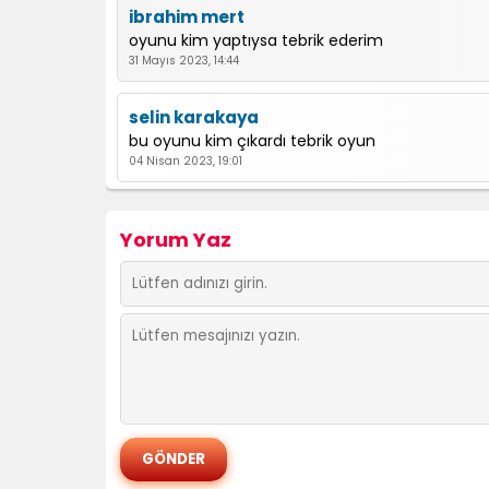
ibrahim mert
oyunu kim yaptıysa tebrik ederim
31 Mayıs 2023, 14:44
selin karakaya
bu oyunu kim çıkardı tebrik oyun
04 Nisan 2023, 19:01
BLACKPİNK DEN JENNİE
Yorum Yaz
GERÇEKTEN MUHTEŞEM HEMDE VARYA TEK KELİME 
14 Ekim 2022, 17:13
aab
0 6 yaş grubu için ideal
24 Haziran 2022, 18:44
MEGA TURİZM
BU OYUNMUHTİŞİM ÖTESİ
31 Ocak 2022, 18:49