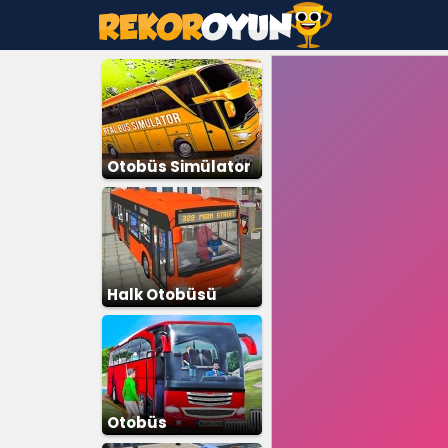
Otobüs Simülator
Halk Otobüsü
Otobüs
Simülasyonu