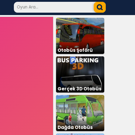
Otobüs Şoförü
Simülatör
Gerçek 3D Otobüs
Dağda Otobüs
Sürme