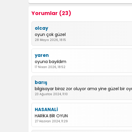
Yorumlar (23)
olcay
oyun çok güzel
28 Mayıs 2026, 18:15
yaren
oyuna bayıldım
17 Nisan 2026, 18:52
barış
bilgisayar biraz zor oluyor ama yine güzel bir o
23 Ağustos 2024, 11:10
HASANALİ
HARİKA BİR OYUN
27 Haziran 2024, 11:29