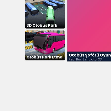
3D Otobüs Park
Etme
Otobüs Şoförü Oyu
Otobüs Park Etme
Real Bus Simulator 3D
2