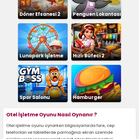
Döner Efsanesi 2
Penguen Lokantası
Lunapark İşletme
Hızlı Büfeci 2
Spor Salonu
Hamburger
Dükkanı
Otel İşletme Oyunu Nasıl Oynanır ?
Otel işletme oyunu oynarken bilgisayarlarda fare, cep
telefonları ve tabletlerde parmağınızı ekran üzerinde