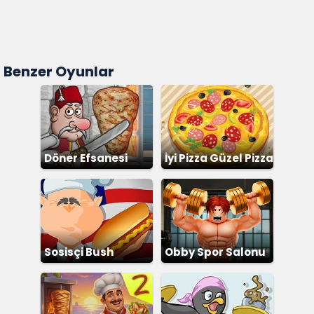
Benzer Oyunlar
Döner Efsanesi
İyi Pizza Güzel Pizza
Sosisçi Bush
Obby Spor Salonu