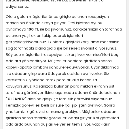
sürükleyerek resepsiyonist ve kat görevlilerini kontrol
ediyorsunuz.
Otele gelen müşteriler önce girişte bulunan resepsiyon
masasının önünde sıraya giriyor. Otel işletme oyunu
oynamaya
100 TL
ile başlıyorsunuz. Karakterinizin ön tarafında
bulunan yeşil okları takip ederek işlemleri
gerçekleştiriyorsunuz. İlk olarak girişteki karşılama masasının
sağ tarafındaki alana gidip işe bir resepsiyonist alıyorsunuz.
Böylece müşterileri resepsiyonist karşılıyor ve misafirleri boş
odalara yönlendiriyor. Müşteriler odalara girdikten sonra
kapıyı kapatıp lambayı söndürerek uyuyorlar. Uyandıklarında
ise odadan çıkıp para ödeyerek otelden ayrılıyorlar. Siz
karakterinizi yönlendirerek paraları alıp kasanıza
koyuyorsunuz. Kasanızda bulunan para miktarı ekranın üst
tarafında görünüyor. İkinci aşamada odanın önünde bulunan
"CLEANER"
alanına gidip işe temizlik görevlisi alıyorsunuz.
Temizlik görevlileri belli bir süre çalışıp işten ayrılıyor. Sonra
yine temizlik görevlisi almanız gerekiyor. Müşteriler odadan
çıktıktan sonra temizlik görevlileri odayı giriyor. Kat görevlileri
odalarda bulunan duşları ve yerleri temizliyor, yatakların