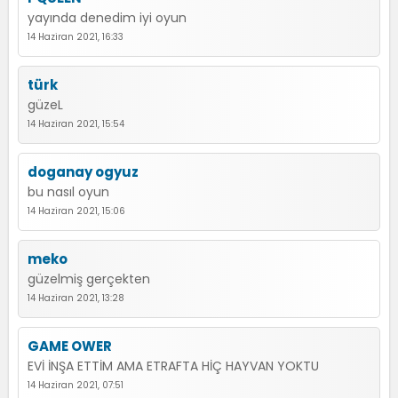
yayında denedim iyi oyun
14 Haziran 2021, 16:33
türk
güzeL
14 Haziran 2021, 15:54
doganay ogyuz
bu nasıl oyun
14 Haziran 2021, 15:06
meko
güzelmiş gerçekten
14 Haziran 2021, 13:28
GAME OWER
EVİ İNŞA ETTİM AMA ETRAFTA HİÇ HAYVAN YOKTU
14 Haziran 2021, 07:51