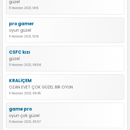
güzel
11 Haziran 2021, 14:15
pro gamer
oyun güzel
11 Haziran 2021, 13:19
CSFC kızı
güzel
11 Haziran 2021, 08:56
KRALİÇEM
OZAN EVET ÇOK GÜZEL BİR OYUN
11 Haziran 2021, 06:45
game pro
oyun çok güzel
11 Haziran 2021, 05:57