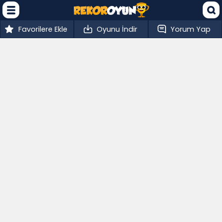
Favorilere Ekle
Oyunu İndir
Yorum Yap