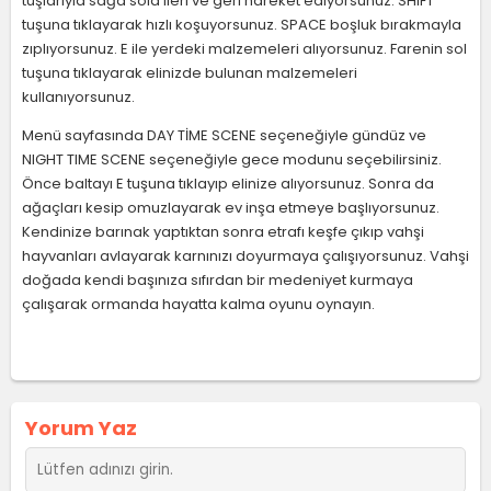
tuşlarıyla sağa sola ileri ve geri hareket ediyorsunuz. SHIFT
tuşuna tıklayarak hızlı koşuyorsunuz. SPACE boşluk bırakmayla
zıplıyorsunuz. E ile yerdeki malzemeleri alıyorsunuz. Farenin sol
tuşuna tıklayarak elinizde bulunan malzemeleri
kullanıyorsunuz.
Menü sayfasında DAY TİME SCENE seçeneğiyle gündüz ve
NIGHT TIME SCENE seçeneğiyle gece modunu seçebilirsiniz.
Önce baltayı E tuşuna tıklayıp elinize alıyorsunuz. Sonra da
ağaçları kesip omuzlayarak ev inşa etmeye başlıyorsunuz.
Kendinize barınak yaptıktan sonra etrafı keşfe çıkıp vahşi
hayvanları avlayarak karnınızı doyurmaya çalışıyorsunuz. Vahşi
doğada kendi başınıza sıfırdan bir medeniyet kurmaya
çalışarak ormanda hayatta kalma oyunu oynayın.
Yorum Yaz