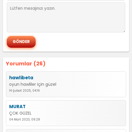
Yorumlar (26)
hawlibeta
oyun hawliler için güzel
14 Şubat 2025, 04:19
MURAT
ÇOK GÜZEL
04 Mart 2023, 09:28