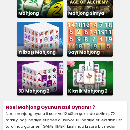
Mahjong
Mahjong Simya
Eşleştirme 2
Yılbaşı Mahjong
Sayı Mahjong
3D Mahjong 2
Klasik Mahjong 2
Noel Mahjong Oyunu Nasıl Oynanır ?
Noel mahjong oyunu 6 satır ve 12 sütun şeklinde dizilmiş 72
farklı yılbaşı hediyelerinden oluşuyor. Bu hediyeleri ekranın üst
tarafında görünen "GAME TIMER" kısmında ki süre bitmeden