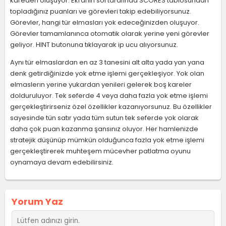
kareden oluşuyor. Ekranın sol tarafında SCORES tablosundan
topladığınız puanları ve görevleri takip edebiliyorsunuz.
Görevler, hangi tür elmasları yok edeceğinizden oluşuyor.
Görevler tamamlanınca otomatik olarak yerine yeni görevler
geliyor. HINT butonuna tıklayarak ip ucu alıyorsunuz.
Aynı tür elmaslardan en az 3 tanesini alt alta yada yan yana
denk getirdiğinizde yok etme işlemi gerçekleşiyor. Yok olan
elmaslerın yerine yukardan yenileri gelerek boş kareler
dolduruluyor. Tek seferde 4 veya daha fazla yok etme işlemi
gerçekleştirirseniz özel özellikler kazanıyorsunuz. Bu özellikler
sayesinde tün satır yada tüm sutun tek seferde yok olarak
daha çok puan kazanma şansınız oluyor. Her hamlenizde
stratejik düşünüp mümkün olduğunca fazla yok etme işlemi
gerçekleştirerek muhteşem mücevher patlatma oyunu
oynamaya devam edebilirsiniz.
Yorum Yaz