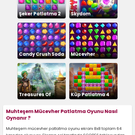
Şeker Patlatma 2
Skydom
Candy Crush Soda
Mücevher
Treasures Of
Küp Patlatma 4
Montezuma 2
Muhteşem Mücevher Patlatma Oyunu Nasıl
Oynanır ?
Muhteşem mücevher patlatma oyunu ekranı 8x8 toplam 64