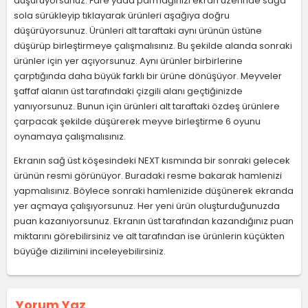
düşürüyorsunuz. Fare yada parmağınızı ekran üzerinde sağa
sola sürükleyip tıklayarak ürünleri aşağıya doğru
düşürüyorsunuz. Ürünleri alt taraftaki aynı ürünün üstüne
düşürüp birleştirmeye çalışmalısınız. Bu şekilde alanda sonraki
ürünler için yer açıyorsunuz. Aynı ürünler birbirlerine
çarptığında daha büyük farklı bir ürüne dönüşüyor. Meyveler
şaffaf alanın üst tarafındaki çizgili alanı geçtiğinizde
yanıyorsunuz. Bunun için ürünleri alt taraftaki özdeş ürünlere
çarpacak şekilde düşürerek meyve birleştirme 6 oyunu
oynamaya çalışmalısınız.
Ekranın sağ üst köşesindeki NEXT kısmında bir sonraki gelecek
ürünün resmi görünüyor. Buradaki resme bakarak hamlenizi
yapmalısınız. Böylece sonraki hamlenizide düşünerek ekranda
yer açmaya çalışıyorsunuz. Her yeni ürün oluşturduğunuzda
puan kazanıyorsunuz. Ekranın üst tarafından kazandığınız puan
miktarını görebilirsiniz ve alt tarafından ise ürünlerin küçükten
büyüğe dizilimini inceleyebilirsiniz.
Yorum Yaz