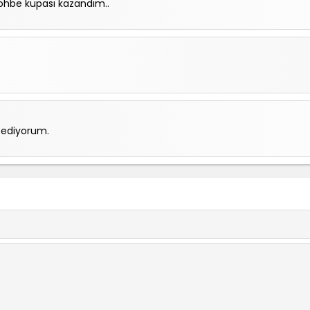
ohbe kupası kazandım..
e ediyorum.