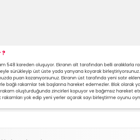
 ?
m 548 kareden oluşuyor. Ekranın alt tarafından belli aralıklarla ras
yle sürükleyip üst üste yada yanyana koyarak birleştiriyorsunuz. Y
nuzda puan kazanıyorsunuz. Ekranın üst tarafında yeni satır eklem
irle bağlı rakamlar tek başlarına hareket edemezler. Blok olarak yani
 rakam oluşturduğunda zincirleri kopuyor ve bağımsız hareket etm
ak rakamları yok edip yeni yerler açarak sayı birleştirme oyunu oy