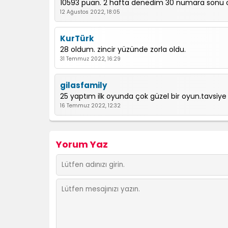
10593 puan. 2 hafta denedim 30 numara sonu 
12 Ağustos 2022, 18:05
KurTürk
28 oldum. zincir yüzünde zorla oldu.
31 Temmuz 2022, 16:29
gilasfamily
25 yaptım ilk oyunda çok güzel bir oyun.tavsiy
16 Temmuz 2022, 12:32
Yorum Yaz