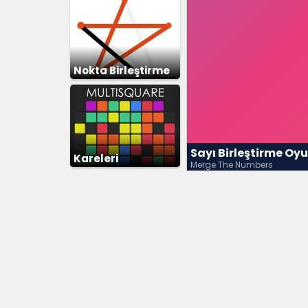
Nokta Birleştirme
Zeka
Sayı Birleştirme Oy
Kareleri
Merge The Numbers
Birleştirme