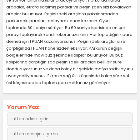
ve sol yön oklarına tıklanarak oynanıyor. Parkurda hurda
arabalar, etrafa saçılmış paralar ve peşinizden sizi kovalayan
araçlar bulunuyor. Peşinizdeki araçlara yakalanmadan
parkurdaki paraları toplayarak puan kazanın. Oyun
toplamda 60 saniye sürüyor. Bu 60 saniye içerisinde en çok
parayı toplayarak kendi rekorunuzu kırın. Her topladığınız para
demeti için 1 PUAN kazanıyorsunuz. Peşinizdeki araçlar size
çarptığında 1 PUAN hanenizden eksiliyor. PArkurun değişik
bölgelerinde mavi buz şeklinde kalıplar bulunuyor. Bu buz
kalıplarına çarptığınızda peşinizdeki araçları belli bir süre
donduruyorsunuz ve daha kolay bir şekilde mafya takibi oyunu
oynayabiliyorsunuz. Ekranın sağ üst köşesinde kalan süre sol
üst köşesinde ise toplam para miktarınız görünüyor.
Yorum Yaz