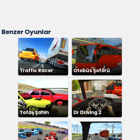
Benzer Oyunlar
Traffic Racer
Otobüs Şoförü
Simülatör
Tofaş Şahin
Dr Driving 2