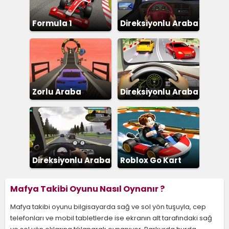
Formula 1
Direksiyonlu Araba
Sürme
Zorlu Araba
Direksiyonlu Araba
Parkuru 3D
Direksiyonlu Araba
Roblox Go Kart
Yarışı
Mafya Takibi Oyunu Nasıl Oynanır ?
Mafya takibi oyunu bilgisayarda sağ ve sol yön tuşuyla, cep
telefonları ve mobil tabletlerde ise ekranın alt tarafındaki sağ