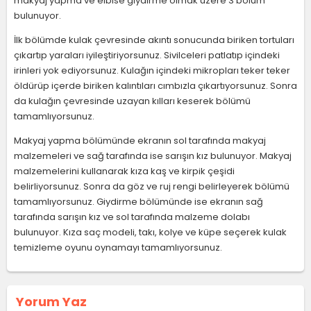
makyaj yapma ve elbise giydirme olmak üzere 3 bölüm
bulunuyor.
İlk bölümde kulak çevresinde akıntı sonucunda biriken tortuları
çıkartıp yaraları iyileştiriyorsunuz. Sivilceleri patlatıp içindeki
irinleri yok ediyorsunuz. Kulağın içindeki mikropları teker teker
öldürüp içerde biriken kalıntıları cımbızla çıkartıyorsunuz. Sonra
da kulağın çevresinde uzayan kılları keserek bölümü
tamamlıyorsunuz.
Makyaj yapma bölümünde ekranın sol tarafında makyaj
malzemeleri ve sağ tarafında ise sarışın kız bulunuyor. Makyaj
malzemelerini kullanarak kıza kaş ve kirpik çeşidi
belirliyorsunuz. Sonra da göz ve ruj rengi belirleyerek bölümü
tamamlıyorsunuz. Giydirme bölümünde ise ekranın sağ
tarafında sarışın kız ve sol tarafında malzeme dolabı
bulunuyor. Kıza saç modeli, takı, kolye ve küpe seçerek kulak
temizleme oyunu oynamayı tamamlıyorsunuz.
Yorum Yaz