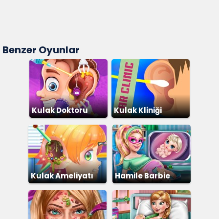
Benzer Oyunlar
Kulak Doktoru
Kulak Kliniği
Kulak Ameliyatı
Hamile Barbie