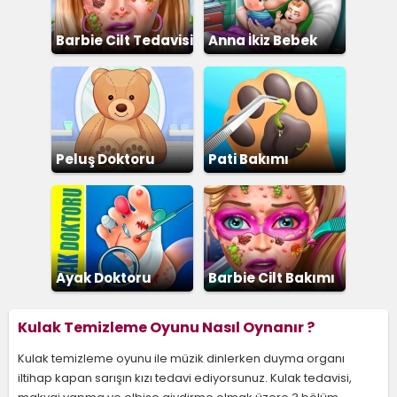
Barbie Cilt Tedavisi
Anna İkiz Bebek
Doğumu
Peluş Doktoru
Pati Bakımı
Ayak Doktoru
Barbie Cilt Bakımı
Kulak Temizleme Oyunu Nasıl Oynanır ?
Kulak temizleme oyunu ile müzik dinlerken duyma organı
iltihap kapan sarışın kızı tedavi ediyorsunuz. Kulak tedavisi,