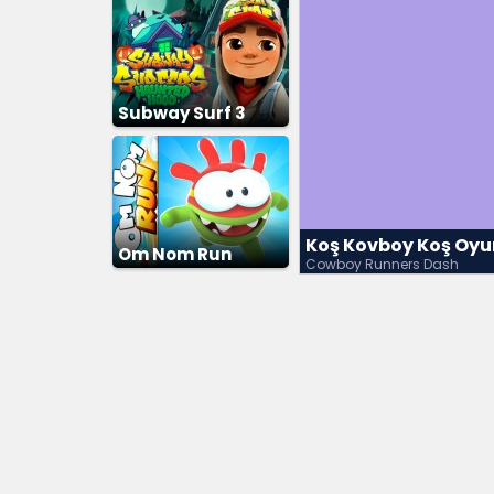
Subway Surf 3
Koş Kovboy Koş Oy
Om Nom Run
Cowboy Runners Dash