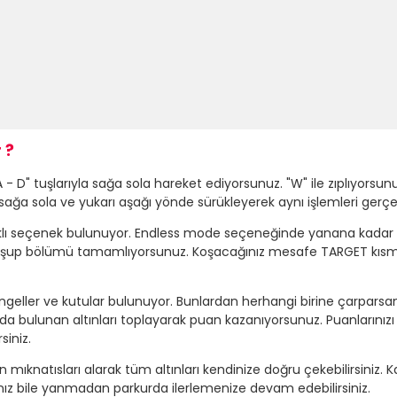
 ?
 D" tuşlarıyla sağa sola hareket ediyorsunuz. "W" ile zıplıyorsunuz
sağa sola ve yukarı aşağı yönde sürükleyerek aynı işlemleri gerçe
rklı seçenek bulunuyor. Endless mode seçeneğinde yanana kadar
 koşup bölümü tamamlıyorsunuz. Koşacağınız mesafe TARGET kı
r, engeller ve kutular bulunuyor. Bunlardan herhangi birine çarpa
 bulunan altınları toplayarak puan kazanıyorsunuz. Puanlarınızı k
siniz.
atısları alarak tüm altınları kendinize doğru çekebilirsiniz. Kalka
anız bile yanmadan parkurda ilerlemenize devam edebilirsiniz.