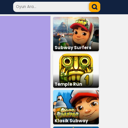
Subway Surfers
Temple Run
Klasik Subway
Surfers