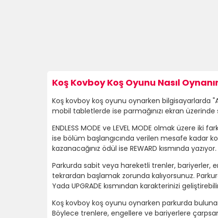
Koş Kovboy Koş Oyunu Nasıl Oynanır
Koş kovboy koş oyunu oynarken bilgisayarlarda "A -
mobil tabletlerde ise parmağınızı ekran üzerinde 
ENDLESS MODE ve LEVEL MODE olmak üzere iki fa
ise bölüm başlangıcında verilen mesafe kadar
kazanacağınız ödül ise REWARD kısmında yazıyor.
Parkurda sabit veya hareketli trenler, bariyerle
tekrardan başlamak zorunda kalıyorsunuz. Parkurda
Yada UPGRADE kısmından karakterinizi geliştirebilir
Koş kovboy koş oyunu oynarken parkurda bulunan mıkn
Böylece trenlere, engellere ve bariyerlere çarps