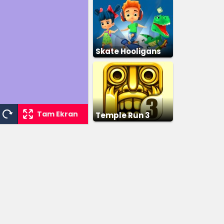
Skate Hooligans
Tam Ekran
Temple Run 3