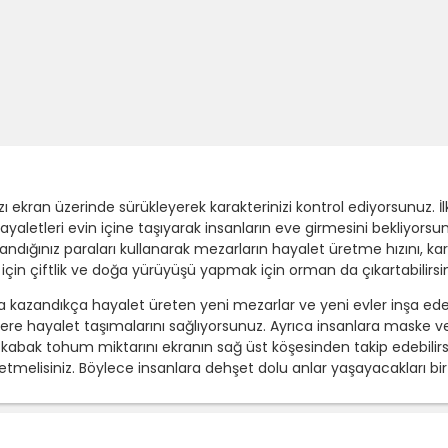
ekran üzerinde sürükleyerek karakterinizi kontrol ediyorsunuz. İlk
yaletleri evin içine taşıyarak insanların eve girmesini bekliyors
dığınız paraları kullanarak mezarların hayalet üretme hızını, kar
k için çiftlik ve doğa yürüyüşü yapmak için orman da çıkartabilirsin
a kazandıkça hayalet üreten yeni mezarlar ve yeni evler inşa edebi
re hayalet taşımalarını sağlıyorsunuz. Ayrıca insanlara maske ve 
kabak tohum miktarını ekranın sağ üst köşesinden takip edebilirsini
elisiniz. Böylece insanlara dehşet dolu anlar yaşayacakları bir o