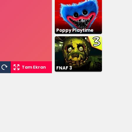
Poppy Playtime
Tam Ekran
FNAF 3