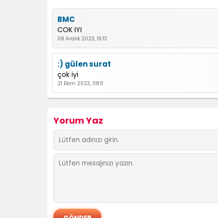
BMC
COK IYI
08 Aralık 2023, 16:13
:) gülen surat
çok iyi
21 Ekim 2023, 08:11
Yorum Yaz