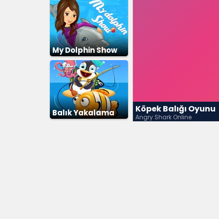
My Dolphin Show
Köpek Balığı Oyunu
Balık Yakalama
Angry Shark Online