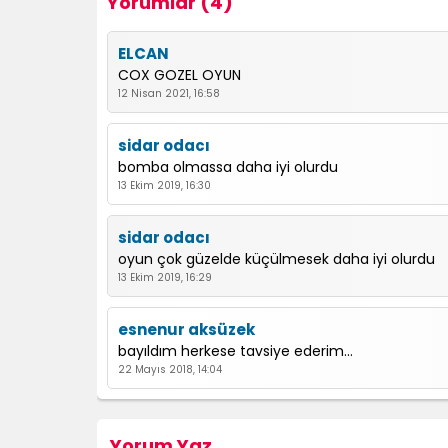
Yorumlar (4)
ELCAN
COX GOZEL OYUN
12 Nisan 2021, 16:58
sidar odacı
bomba olmassa daha iyi olurdu
13 Ekim 2019, 16:30
sidar odacı
oyun çok güzelde küçülmesek daha iyi olurdu
13 Ekim 2019, 16:29
esnenur aksüzek
bayıldım herkese tavsiye ederim...
22 Mayıs 2018, 14:04
Yorum Yaz