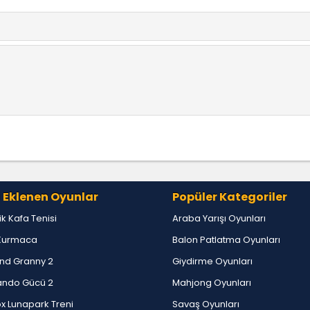
 Eklenen Oyunlar
Popüler Kategoriler
lik Kafa Tenisi
Araba Yarışı Oyunları
Kurmaca
Balon Patlatma Oyunları
nd Granny 2
Giydirme Oyunları
ndo Gücü 2
Mahjong Oyunları
x Lunapark Treni
Savaş Oyunları