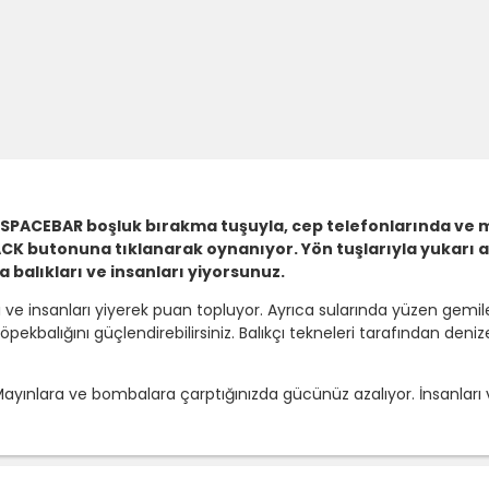
e SPACEBAR boşluk bırakma tuşuyla, cep telefonlarında ve m
CK butonuna tıklanarak oynanıyor. Yön tuşlarıyla yukarı aş
balıkları ve insanları yiyorsunuz.
arı ve insanları yiyerek puan topluyor. Ayrıca sularında yüzen gem
 köpekbalığını güçlendirebilirsiniz. Balıkçı tekneleri tarafından d
yınlara ve bombalara çarptığınızda gücünüz azalıyor. İnsanları v