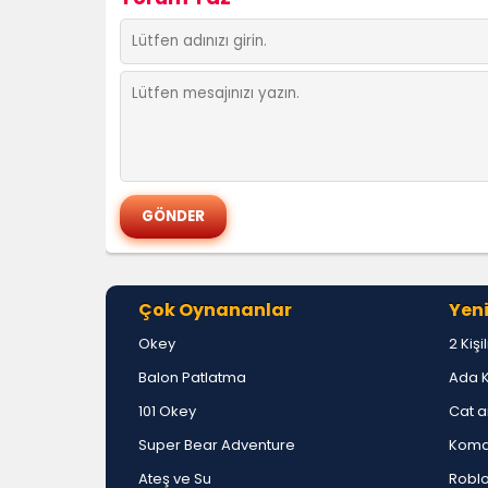
Çok Oynananlar
Yeni
Okey
2 Kişi
Balon Patlatma
Ada 
101 Okey
Cat a
Super Bear Adventure
Koma
Ateş ve Su
Roblo