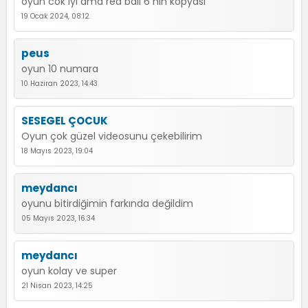
oyun cok iyi ama red ball 6 nin kopyasi
19 Ocak 2024, 08:12
peus
oyun 10 numara
10 Haziran 2023, 14:43
SESEGEL ÇOCUK
Oyun çok güzel videosunu çekebilirim
18 Mayıs 2023, 19:04
meydancı
oyunu bitirdiğimin farkında değildim
05 Mayıs 2023, 16:34
meydancı
oyun kolay ve super
21 Nisan 2023, 14:25