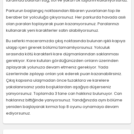
tarafında bulunan sağ, sol ve yukarı ok tuşlarını kullanıyorsunuz.
Parkurun başlangıç noktasından itibaren yuvarlanan top ile
beraber bir yolculuğa çıkıyorsunuz. Her parkurda havada asılı
olan paraları toplayarak puan kazanıyorsunuz. Paralarınızı
kullanarak yeni karakterler satın alabiliyorsunuz.
Bu seferki maceramızda çıkış noktasında bulunan ışıklı kapıya
ulaşıp içeri girerek bölümü tamamlıyorsunuz. Yolculuk
sırasında kötü karakterli kare düşmanlarından saklanması
gerekiyor. Kare kutuları gördüğünüzden onların üzerinden
zıplayarak yolunuza devam etmeniz gerekiyor. Yada
üzerlerinde zıplayıp onları yok ederek puan kazanabilirsiniz.
Çıkış kapısına ulaşmadan önce tuzaklara ve karelere
yakalanırsanız yada boşluklardan aşağıya düşerseniz
yanıyorsunuz. Toplamda 3 tane can hakkınız bulunuyor. Can
haklarınız bittiğinde yanıyorsunuz. Yandığınızda aynı bölüme
yeniden başlayarak kırmızı top 8 oyunu oynamaya devam
ediyorsunuz.