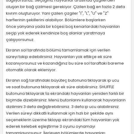
sağlıyorsunuz. Seçtiğiniz hayvanlar arasında çizgilerden
oluşan bir bağ çizilmesi gerekiyor. Çizilen bağ en fazla 2 defa
kıvrım oluşturuyor. Yani çizilen çizgiler "I", "L", "U" ve "Z"
harflerinin şekillerini alabiliyor. Bölümlere başlarken
önce yanyana yada bir köşesi boş kenarlardaki hayvanları
seçip yok ederek kendinize boş alanlar yaratmaya
çalışıyorsunuz.
Ekranın sol tarafında bölümü tamamlamak için verilen
süreyi takip edebilirsiniz. Hayvanları yok ettikçe ek süre
kazanıyorsunuz ve kazandığınız bu süre sol taraftaki bareme
otomatik olarak ekleniyor.
Ekranın sağ tarafındaki büyüteç butonuna tıklayarak ip ucu
ve saat butonuna tıklayarak ek süre alabilirsiniz. SHUFFLE
butonuna tıklayarak ta ekrandaki hayvanları yeniden farklı bir
biçimde dizebilirsiniz. Menü butonlarını kullanarak hayvanların
dizilimini 3 defa değiştirebilirsiniz. 3 defa ip ucu alabilirsiniz.
Verilen süreyi dikkatli kullanmak için hızlı bir şekilde aynı
seçeneklerin üzerine tıklayıp ekrandaki tüm hayvanları yok
ederek kelebek eşleştirme 3 oyunu oynamayı
tamamlayorsunuz. İlerleyen bölümlerde hayvanları