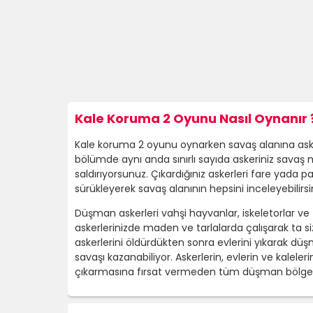
Kale Koruma 2 Oyunu Nasıl Oynanır 
Kale koruma 2 oyunu oynarken savaş alanına asker 
bölümde aynı anda sınırlı sayıda askeriniz savaş
saldırıyorsunuz. Çıkardığınız askerleri fare yada p
sürükleyerek savaş alanının hepsini inceleyebilirsin
Düşman askerleri vahşi hayvanlar, iskeletorlar v
askerlerinizde maden ve tarlalarda çalışarak ta s
askerlerini öldürdükten sonra evlerini yıkarak düşm
savaşı kazanabiliyor. Askerlerin, evlerin ve kaleler
çıkarmasına fırsat vermeden tüm düşman bölges