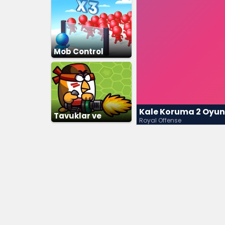
Mob Control
Kale Koruma 2 Oyu
Tavuklar ve
Royal Offense
Zombiler