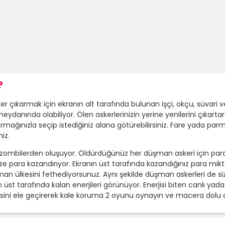
?
çıkarmak için ekranın alt tarafında bulunan işçi, okçu, süvari ve 
 meydanında olabiliyor. Ölen askerlerinizin yerine yenilerini çık
armağınızla seçip istediğiniz alana götürebilirsiniz. Fare yada par
iz.
e zombilerden oluşuyor. Öldürdüğünüz her düşman askeri için par
ize para kazandırıyor. Ekranın üst tarafında kazandığınız para mi
an ülkesini fethediyorsunuz. Aynı şekilde düşman askerleri de sizin
in üst tarafında kalan enerjileri görünüyor. Enerjisi biten canlı ya
ini ele geçirerek kale koruma 2 oyunu oynayın ve macera dolu