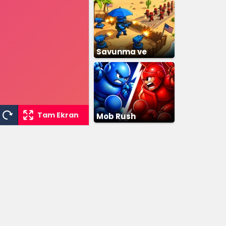
Savunma ve
Fethetme
Tam Ekran
Mob Rush