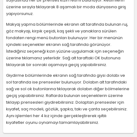
sayfasında her bir prenses kızın resmi bulunuyor. Resimlerin
üzerine sırayla tıklayarak 8 aşamalı bir moda dünyasına giriş
yapıyorsunuz.
Makyaj yapma bölümlerinde ekranın alt tarafında bulunan ruj,
göz makyajı, kirpik çeşidi, kaş şekli ve yanaklara sürülen
fondaten rengi menü butonları bulunuyor. Her bir menünün
içindeki seçenekler ekranın sağ tarafında görünüyor.
İstediğiniz seçeneği kızın yüzüne uygulamak için seçeneğin
üzerine tıklamanız yeterlidir. Sağ alt taraftaki OK butonuna
tıklayarak bir sonraki aşamaya geçiş yapabilirsiniz.
Giydirme bölümlerinde ekranın sağ tarafında giysi dolabı ve
sol tarafında ise prensesler bulunuyor. Dolabın alt tarafındaki
sağ ve sol ok butonlarına tıklayarak dolabın diğer bölmelerine
geçiş yapabilirsiniz. Raflarda bulunan seçeneklerin üzerine
tıklayıp prensesleri giydirebilirsiniz. Dolaptan prensesler için
kıyafet, saç modeli, gözlük, şapka, takı ve çanta seçebilirsiniz.
Aynı işlemleri her 4 kız içinde gerçekleştirerek ışıltılı
kıyafetler oyunu oynamayı tamamlayabilirsiniz.