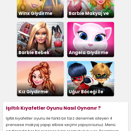
Winx Giydirme
Barbie Makyaj ve
Giydirme
Barbie Bebek
Angela Giydirme
Giydirme
Kız Giydirme
Uğur Böceği İle
Kara Kedi
Işıltılı Kıyafetler Oyunu Nasıl Oynanır ?
Işıltılı kıyafetler oyunu ile farklı bir tarz denemek isteyen 4
prensese makyaj yapıp elbise seçimi yapıyorsunuz. Menü