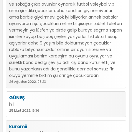
ve sokağa çıkıp oyunlar oynardık futbol voleybol v.b
ama şimdiki çocuklar daha kendileri giyinemiyorlar
ama barbie giydirmeyi çok iyi biliyorlar annelr babalar
uyarıyorum şu çocukların eline bilgisayar tablet telefon
vermeyin ya lütfen ya birde gelip buraya saçma sapan
isimler koyup boş boş şeyler yazıyorlar tiktokta hesap
açıyorlar daha 9 yaşını bile doldurmayan çocuklar
robloxu biliyorsunuzdur online bir oyun sitesi ve ya
uygulaması benim kardeşim bu oyunu oynuyor ve
sürekli bana dediği şey şu adlı kişi bana küfür etti, ve
bunu yazanların adı da genellikle cemcel sonsuz fln
oluyo yeminle bıktım şu cringe çocuklardan
26 Ağustos 2022, 06:23
GÜNEŞ
İYİ
25 Mart 2022, 16:36
kuromii