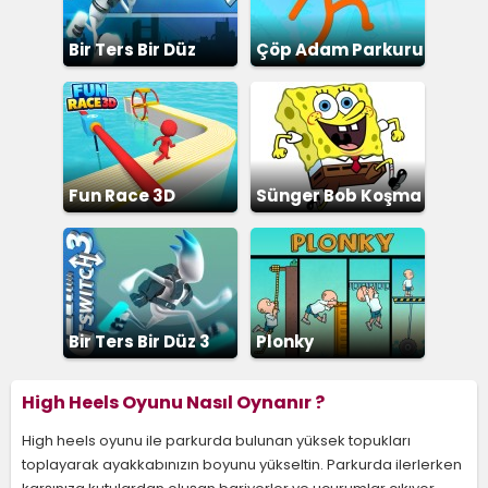
Bir Ters Bir Düz
Çöp Adam Parkuru
Fun Race 3D
Sünger Bob Koşma
Bir Ters Bir Düz 3
Plonky
High Heels Oyunu Nasıl Oynanır ?
High heels oyunu ile parkurda bulunan yüksek topukları
toplayarak ayakkabınızın boyunu yükseltin. Parkurda ilerlerken