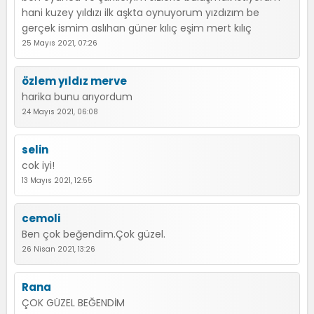
hani kuzey yıldızı ilk aşkta oynuyorum yızdızım be
gerçek ismim aslıhan güner kılıç eşim mert kılıç
25 Mayıs 2021, 07:26
özlem yıldız merve
harika bunu arıyordum
24 Mayıs 2021, 06:08
selin
cok iyi!
13 Mayıs 2021, 12:55
cemoli
Ben çok beğendim.Çok güzel.
26 Nisan 2021, 13:26
Rana
ÇOK GÜZEL BEĞENDİM