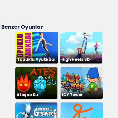
Benzer Oyunlar
Topuklu Ayakkabı
High Heels 3D
Ateş ve Su
ICY Tower