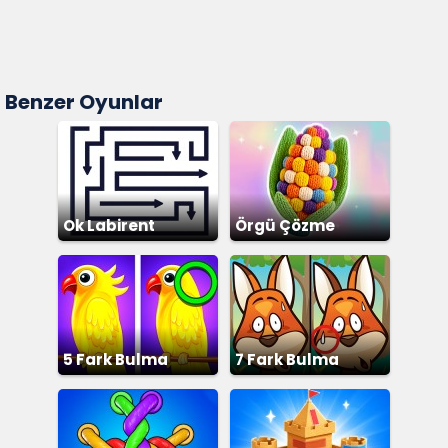
Benzer Oyunlar
Ok Labirent
Örgü Çözme
Bulmaca
5 Fark Bulma
7 Fark Bulma