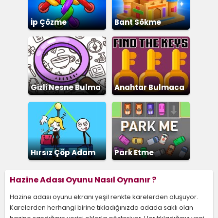
İp Çözme
Bant Sökme
Gizli Nesne Bulma
Anahtar Bulmaca
Hırsız Çöp Adam
Park Etme
Bulmacası
Hazine Adası Oyunu Nasıl Oynanır ?
Hazine adası oyunu ekranı yeşil renkte karelerden oluşuyor.
Karelerden herhangi birine tıkladığınızda adada saklı olan