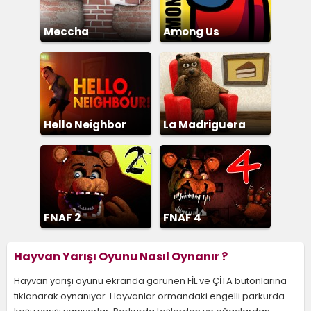
Meccha
Among Us
Chameleon
Hello Neighbor
La Madriguera
FNAF 2
FNAF 4
Hayvan Yarışı Oyunu Nasıl Oynanır ?
Hayvan yarışı oyunu ekranda görünen FİL ve ÇİTA butonlarına
tıklanarak oynanıyor. Hayvanlar ormandaki engelli parkurda