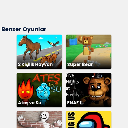
Benzer Oyunlar
2 Kişilik Hayvan
Super Bear
Yarışı
Adventure
Ateş ve Su
FNAF 1