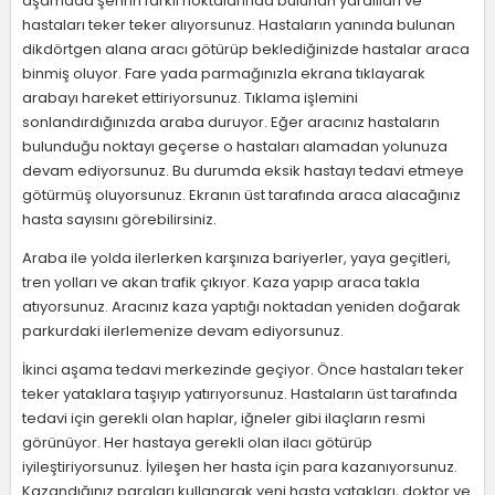
aşamada şehrin farklı noktalarında bulunan yaralıları ve
hastaları teker teker alıyorsunuz. Hastaların yanında bulunan
dikdörtgen alana aracı götürüp beklediğinizde hastalar araca
binmiş oluyor. Fare yada parmağınızla ekrana tıklayarak
arabayı hareket ettiriyorsunuz. Tıklama işlemini
sonlandırdığınızda araba duruyor. Eğer aracınız hastaların
bulunduğu noktayı geçerse o hastaları alamadan yolunuza
devam ediyorsunuz. Bu durumda eksik hastayı tedavi etmeye
götürmüş oluyorsunuz. Ekranın üst tarafında araca alacağınız
hasta sayısını görebilirsiniz.
Araba ile yolda ilerlerken karşınıza bariyerler, yaya geçitleri,
tren yolları ve akan trafik çıkıyor. Kaza yapıp araca takla
atıyorsunuz. Aracınız kaza yaptığı noktadan yeniden doğarak
parkurdaki ilerlemenize devam ediyorsunuz.
İkinci aşama tedavi merkezinde geçiyor. Önce hastaları teker
teker yataklara taşıyıp yatırıyorsunuz. Hastaların üst tarafında
tedavi için gerekli olan haplar, iğneler gibi ilaçların resmi
görünüyor. Her hastaya gerekli olan ilacı götürüp
iyileştiriyorsunuz. İyileşen her hasta için para kazanıyorsunuz.
Kazandığınız paraları kullanarak yeni hasta yatakları, doktor ve