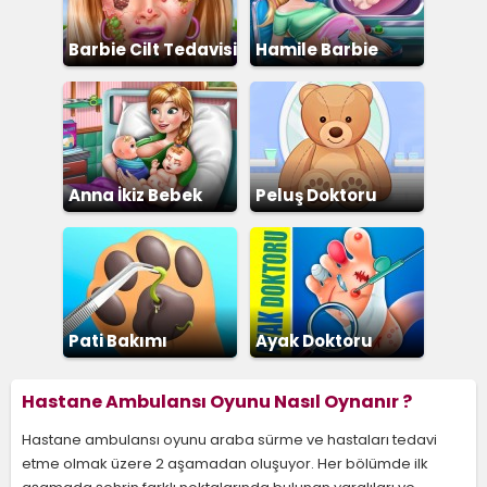
Barbie Cilt Tedavisi
Hamile Barbie
Anna İkiz Bebek
Peluş Doktoru
Doğumu
Pati Bakımı
Ayak Doktoru
Hastane Ambulansı Oyunu Nasıl Oynanır ?
Hastane ambulansı oyunu araba sürme ve hastaları tedavi
etme olmak üzere 2 aşamadan oluşuyor. Her bölümde ilk