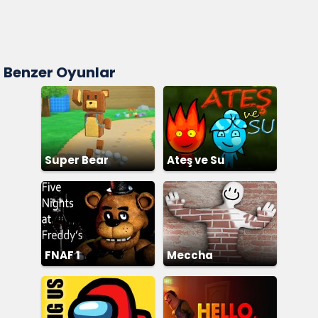
Benzer Oyunlar
Super Bear
Ateş ve Su
Adventure
FNAF 1
Meccha
Chameleon