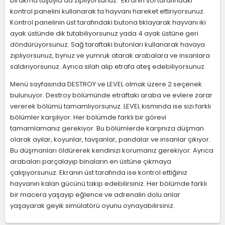
bırakma tuşuyla da zıplıyorsunuz. Ekranın sol tarafındaki
kontrol panelini kullanarak ta hayvanı hareket ettiriyorsunuz.
Kontrol panelinin üst tarafındaki butona tıklayarak hayvanı iki
ayak üstünde dik tutabiliyorsunuz yada 4 ayak üstüne geri
döndürüyorsunuz. Sağ taraftaki butonları kullanarak havaya
zıplıyorsunuz, bynuz ve yumruk atarak arabalara ve insanlara
saldırıyorsunuz. Ayrıca silah alıp etrafa ateş edebiliyorsunuz.
Menü sayfasında DESTROY ve LEVEL olmak üzere 2 seçenek
bulunuyor. Destroy bölümünde etraftaki araba ve evlere zarar
vererek bölümü tamamlıyorsunuz. LEVEL kısmında ise sizi farklı
bölümler karşılıyor. Her bölümde farklı bir görevi
tamamlamanız gerekiyor. Bu bölümlerde karşınıza düşman
olarak ayılar, koyunlar, tavşanlar, pandalar ve insanlar çıkıyor.
Bu düşmanları öldürerek kendinizi korumanız gerekiyor. Ayrıca
arabaları parçalayıp binaların en üstüne çıkmaya
çalışıyorsunuz. Ekranın üst tarafında ise kontrol ettiğiniz
hayvanın kalan gücünü takip edebilirsiniz. Her bölümde farklı
bir macera yaşayıp eğlence ve adrenalin dolu anlar
yaşayarak geyik simülatörü oyunu oynayabilirsiniz.