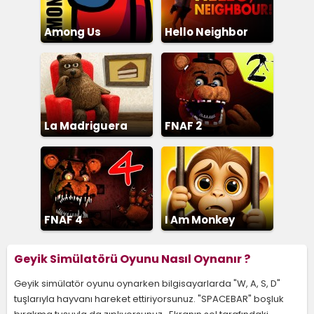
Among Us
Hello Neighbor
La Madriguera
FNAF 2
FNAF 4
I Am Monkey
Geyik Simülatörü Oyunu Nasıl Oynanır ?
Geyik simülatör oyunu oynarken bilgisayarlarda "W, A, S, D"
tuşlarıyla hayvanı hareket ettiriyorsunuz. "SPACEBAR" boşluk