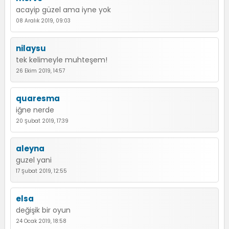
acayip güzel ama iyne yok
08 Aralık 2019, 09:03
nilaysu
tek kelimeyle muhteşem!
26 Ekim 2019, 14:57
quaresma
iğne nerde
20 Şubat 2019, 17:39
aleyna
guzel yani
17 Şubat 2019, 12:55
elsa
değişik bir oyun
24 Ocak 2019, 18:58