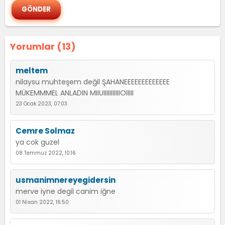
Yorumlar (13)
meltem
nilaysu muhteşem değil ŞAHANEEEEEEEEEEEEE
MÜKEMMMEL ANLADIN MIIUIIIIIIIIIIIOIIIII
23 Ocak 2023, 07:03
Cemre Solmaz
ya cok guzel
08 Temmuz 2022, 10:16
usmanimnereyegidersin
merve iyne degil canim iğne
01 Nisan 2022, 16:50