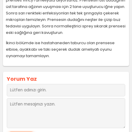
prenses Vincy'i ameliyata alıyorsunuz. Prensesin üst dudağının
üst tarafına ağzının uyuşması için 2 tane uyuşturucu iğne yapın.
Sonra sarı renkteki enfeksiyonları tek tek şırıngayla çekerek
mikropları temizleyin. Prensesin dudağını neşter ile çizip buz
tedavisi uygulayın. Sonra normalleştirici sprey sıkarak prensesi
eski sağlığına geri kavuşturun.
İkinci bölümde ise hastahaneden taburcu olan prensese
elbise, ayakkabı ve takı seçerek dudak ameliyatı oyunu
oynamayı tamamlayın.
Yorum Yaz