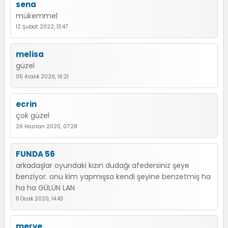
sena
mükemmel
12 Şubat 2022, 13:47
melisa
güzel
05 Aralık 2020, 16:21
ecrin
çok güzel
26 Haziran 2020, 07:28
FUNDA 56
arkadaşlar oyundaki kızın dudağı afedersiniz şeye
benziyor. onu kim yapmışsa kendi şeyine benzetmiş ha
ha ha GÜLÜN LAN
11 Ocak 2020, 14:43
merve