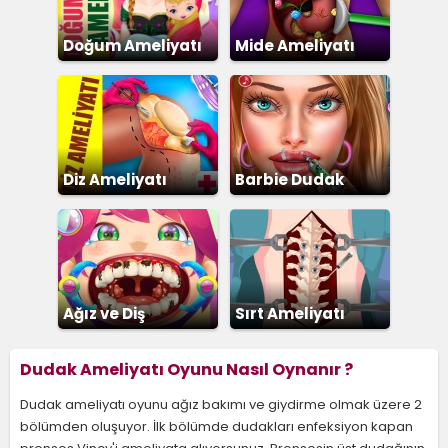
Doğum Ameliyatı
Mide Ameliyatı
Diz Ameliyatı
Barbie Dudak
Ameliyatı
Ağız ve Diş
Sırt Ameliyatı
Temizleme
Dudak Ameliyatı Oyunu Nasıl Oynanır ?
Dudak ameliyatı oyunu ağız bakımı ve giydirme olmak üzere 2
bölümden oluşuyor. İlk bölümde dudakları enfeksiyon kapan