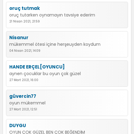
oruç tutmak
oruç tutarken oynamayın tavsiye ederim
21 Nisan 2021, 21:59
Nisanur
mükemmel ötesi içine herşeuyden koydum
04 Nisan 2021, 14:09
HANDE ERÇEL[OYUNCU]
aynen çocuklar bu oyun çok güzel
27 Mart 2021, 16:00
güvercin77
oyun mükemmel
27 Mart 2021, 12:51
DUYGU
OYUN ÇOK GÜZEL BEN ÇOK BEĞENDİM