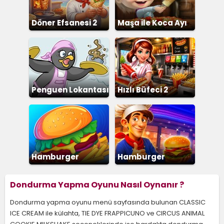
Döner Efsanesi 2
Maşa ile Koca Ayı
Pizza
Penguen Lokantası
Hızlı Büfeci 2
Hamburger
Hamburger
Dükkanı
Restoranı
Dondurma Yapma Oyunu Nasıl Oynanır ?
Dondurma yapma oyunu menü sayfasında bulunan CLASSIC
ICE CREAM ile külahta, TIE DYE FRAPPICUNO ve CIRCUS ANIMAL