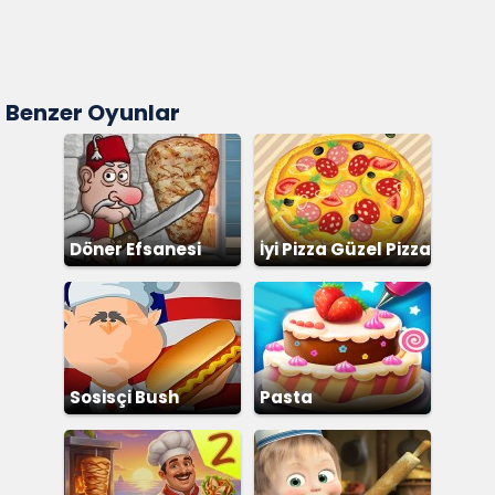
Benzer Oyunlar
Döner Efsanesi
İyi Pizza Güzel Pizza
Sosisçi Bush
Pasta