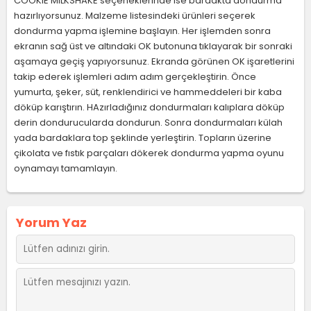
COOKIE MILKSHAKE seçeneklerinde ise bardakta dondurma
hazırlıyorsunuz. Malzeme listesindeki ürünleri seçerek
dondurma yapma işlemine başlayın. Her işlemden sonra
ekranın sağ üst ve altındaki OK butonuna tıklayarak bir sonraki
aşamaya geçiş yapıyorsunuz. Ekranda görünen OK işaretlerini
takip ederek işlemleri adım adım gerçekleştirin. Önce
yumurta, şeker, süt, renklendirici ve hammeddeleri bir kaba
döküp karıştırın. HAzırladığınız dondurmaları kalıplara döküp
derin dondurucularda dondurun. Sonra dondurmaları külah
yada bardaklara top şeklinde yerleştirin. Topların üzerine
çikolata ve fıstık parçaları dökerek dondurma yapma oyunu
oynamayı tamamlayın.
Yorum Yaz