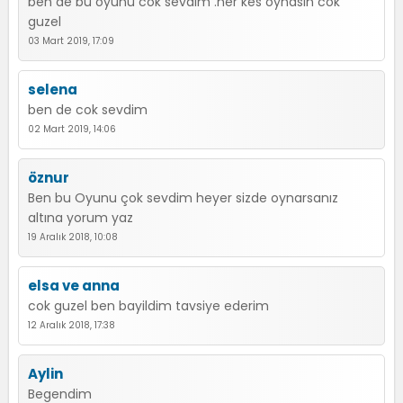
ben de bu oyunu cok sevdım .her kes oynasın cok
guzel
03 Mart 2019, 17:09
selena
ben de cok sevdim
02 Mart 2019, 14:06
öznur
Ben bu Oyunu çok sevdim heyer sizde oynarsanız
altına yorum yaz
19 Aralık 2018, 10:08
elsa ve anna
cok guzel ben bayildim tavsiye ederim
12 Aralık 2018, 17:38
Aylin
Begendim