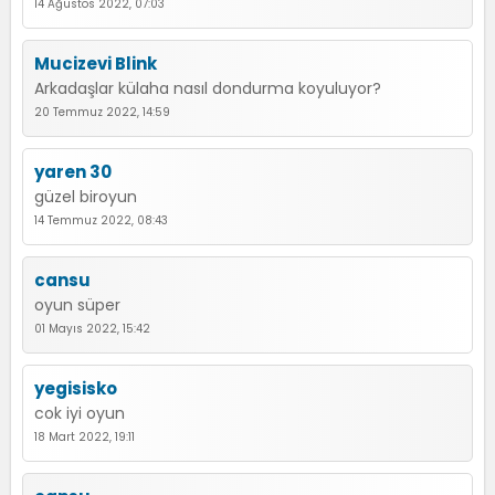
14 Ağustos 2022, 07:03
Mucizevi Blink
Arkadaşlar külaha nasıl dondurma koyuluyor?
20 Temmuz 2022, 14:59
yaren 30
güzel biroyun
14 Temmuz 2022, 08:43
cansu
oyun süper
01 Mayıs 2022, 15:42
yegisisko
cok iyi oyun
18 Mart 2022, 19:11