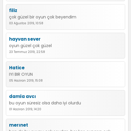
filiz
çok güzel bir oyun çok beyendim
03 Ağustos 2019, 10:58
hayvan sever
oyun güzel çok güzel
23 Temmuz 2019, 22:58
Hatice
IYI BIR OYUN
05 Haziran 2019, 15:08
damla avcı
bu oyun süresiz olsa daha iyi olurdu
01 Haziran 2019, 14:20
merınet