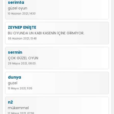
serimta
güzel oyun
10 Haziran 2021, 14:30
ZEYNEP ENİŞTE
BU OYUNDA UN KABI KASENİN İÇİNE GİRMİYOR.
06 Haziran 2021, 13:48
sermin
ÇOK GÜZEL OYUN
29 Mayıs 2021, 08:03
dunya
guzel
13 Mayıs 2021, 11:35
n2
mükemmel
12 Mayıs 2021, 07:36