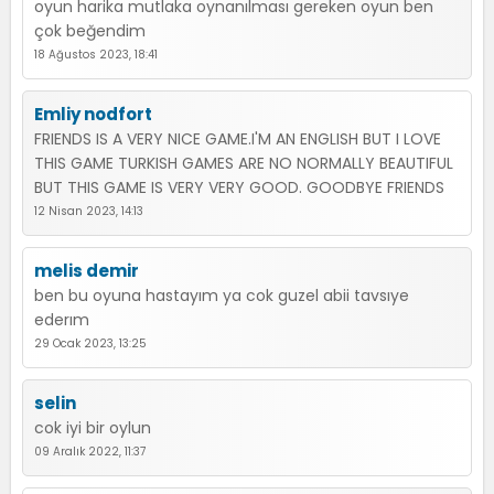
oyun harika mutlaka oynanılması gereken oyun ben
çok beğendim
18 Ağustos 2023, 18:41
Emliy nodfort
FRIENDS IS A VERY NICE GAME.I'M AN ENGLISH BUT I LOVE
THIS GAME TURKISH GAMES ARE NO NORMALLY BEAUTIFUL
BUT THIS GAME IS VERY VERY GOOD. GOODBYE FRIENDS
12 Nisan 2023, 14:13
melis demir
ben bu oyuna hastayım ya cok guzel abii tavsıye
ederım
29 Ocak 2023, 13:25
selin
cok iyi bir oylun
09 Aralık 2022, 11:37