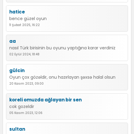
hatice
bence güzel oyun
11 Şubat 2025, 16:22
aa
nasıl Türk birisinin bu oyunu yaptığına karar verdiniz
02 Eylül 2024, 18:48
gülcin
Oyun çox gözəldir, onu hazırlayan şəxsə halal olsun
20 Kasım 2023, 09:00
koreli omuzda ağlayan bir sen
cok gozeldir
05 Kasım 2023, 12:06
sultan