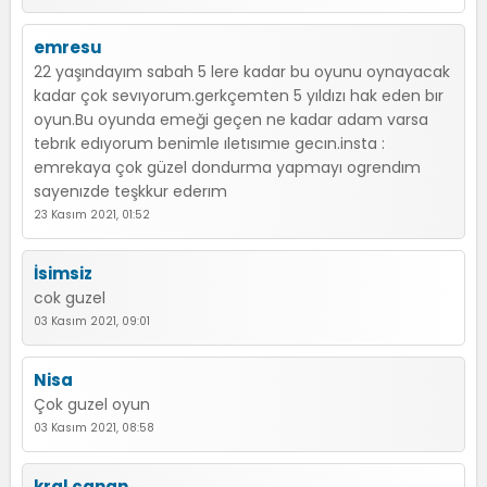
emresu
22 yaşındayım sabah 5 lere kadar bu oyunu oynayacak
kadar çok sevıyorum.gerkçemten 5 yıldızı hak eden bır
oyun.Bu oyunda emeği geçen ne kadar adam varsa
tebrık edıyorum benimle ıletısımıe gecın.insta :
emrekaya çok güzel dondurma yapmayı ogrendım
sayenızde teşkkur ederım
23 Kasım 2021, 01:52
İsimsiz
cok guzel
03 Kasım 2021, 09:01
Nisa
Çok guzel oyun
03 Kasım 2021, 08:58
kral canan