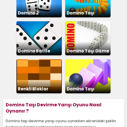
Domino 2
Domino Taşı
Devirme 2
Domino Battle
Domino Taşı Dizme
Renkli Bloklar
Domino Taşı
Devirme
Domino Taşı Devirme Yarışı Oyunu Nasıl
Oynanır ?
Domino taşı devirme yarışı oyunu oynarken ekrandaki şeklin