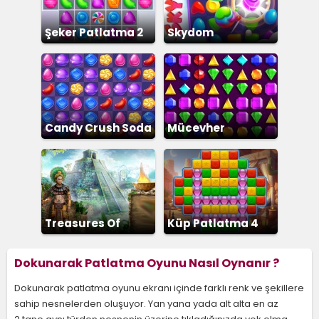
Şeker Patlatma 2
Skydom
Candy Crush Soda
Mücevher
Treasures Of
Küp Patlatma 4
Montezuma 2
Dokunarak Patlatma Oyunu Nasıl Oynanır ?
Dokunarak patlatma oyunu ekranı içinde farklı renk ve şekillere
sahip nesnelerden oluşuyor. Yan yana yada alt alta en az