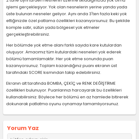
2 tane aynı türden nesnenin üzerine tıkladığınızda yok olma
işlemi gerçekleşiyor. Yok olan nesnelerin yerine yanda yada
üste bulunan nesneler geliyor. Aynı anda 3'ten fazla keki yok
ettiğinizde özel patlama özellikleri kazanıyorsunuz. Bu şekilde
komple satır, sütün yada bölgesel yok etmeler
gerçekleştirebilirsiniz.
Her bölümde yok etme alanı farklı sayıda kare kutulardan
oluşuyor. Amacımız tüm kutulardaki nesneleri yok ederek
bölümü tamamlamaktır. Her yok etme sonunda puan
kazanıyorsunuz. Toplam kazandığınız puanı ekranın üst
tarafındaki SCORE kısmından takip edebilirsiniz.
Ekranın alt tarafında BOMBA, ÇEKİÇ ve RENK DEĞİŞTİRME
özellikleri bulunuyor. Puanlarınızı harcayarak bu özellikleri
kullanabilirsiniz. Böylece her bölümü en az hamlede bitirerek
dokunarak patlatma oyunu oynamayı tamamlıyorsunuz.
Yorum Yaz