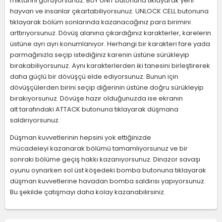
miktarını görüyorsunuz. BUY UNIT butonuna tıklayarak yeni
hayvan ve insanlar çıkartabiliyorsunuz. UNLOCK CELL butonuna
tıklayarak bölüm sonlarında kazanacağınız para birimini
arttırıyorsunuz. Dövüş alanına çıkardığınız karakterler, karelerin
üstüne ayrı ayrı konumlanıyor. Herhangi bir karakteri fare yada
parmağınızla seçip istediğiniz karenin üstüne sürükleyip
bırakabiliyorsunuz. Aynı karakterlerden iki tanesini birleştirerek
daha güçlü bir dövüşçü elde ediyorsunuz. Bunun için
dövüşçülerden birini seçip diğerinin üstüne doğru sürükleyip
bırakıyorsunuz. Dövüşe hazır olduğunuzda ise ekranın
alt tarafındaki ATTACK butonuna tıklayarak düşmana
saldırıyorsunuz.
Düşman kuvvetlerinin hepsini yok ettiğinizde
mücadeleyi kazanarak bölümü tamamlıyorsunuz ve bir
sonraki bölüme geçiş hakkı kazanıyorsunuz. Dinazor savaşı
oyunu oynarken sol üst köşedeki bomba butonuna tıklayarak
düşman kuvvetlerine havadan bomba saldırısı yapıyorsunuz.
Bu şekilde çatışmayı daha kolay kazanabilirsiniz.