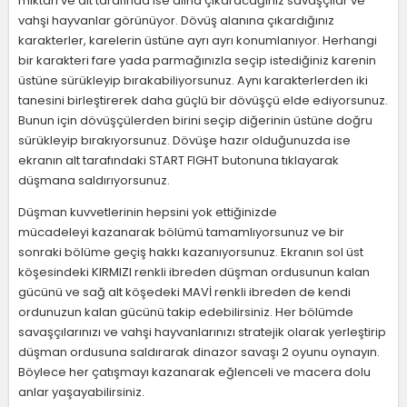
miktarı ve alt tarafında ise alına çıkaracağınız savaşçılar ve
vahşi hayvanlar görünüyor. Dövüş alanına çıkardığınız
karakterler, karelerin üstüne ayrı ayrı konumlanıyor. Herhangi
bir karakteri fare yada parmağınızla seçip istediğiniz karenin
üstüne sürükleyip bırakabiliyorsunuz. Aynı karakterlerden iki
tanesini birleştirerek daha güçlü bir dövüşçü elde ediyorsunuz.
Bunun için dövüşçülerden birini seçip diğerinin üstüne doğru
sürükleyip bırakıyorsunuz. Dövüşe hazır olduğunuzda ise
ekranın alt tarafındaki START FIGHT butonuna tıklayarak
düşmana saldırıyorsunuz.
Düşman kuvvetlerinin hepsini yok ettiğinizde
mücadeleyi kazanarak bölümü tamamlıyorsunuz ve bir
sonraki bölüme geçiş hakkı kazanıyorsunuz. Ekranın sol üst
köşesindeki KIRMIZI renkli ibreden düşman ordusunun kalan
gücünü ve sağ alt köşedeki MAVİ renkli ibreden de kendi
ordunuzun kalan gücünü takip edebilirsiniz. Her bölümde
savaşçılarınızı ve vahşi hayvanlarınızı stratejik olarak yerleştirip
düşman ordusuna saldırarak dinazor savaşı 2 oyunu oynayın.
Böylece her çatışmayı kazanarak eğlenceli ve macera dolu
anlar yaşayabilirsiniz.