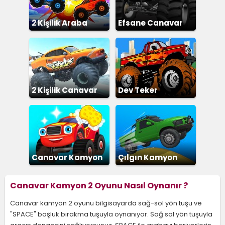
2 Kişilik Araba
Efsane Canavar
Dövüşü
Kamyon
2 Kişilik Canavar
Dev Teker
Kamyon
Canavar Kamyon
Çılgın Kamyon
Yıkama
Canavar Kamyon 2 Oyunu Nasıl Oynanır ?
Canavar kamyon 2 oyunu bilgisayarda sağ-sol yön tuşu ve
"SPACE" boşluk bırakma tuşuyla oynanıyor. Sağ sol yön tuşuyla