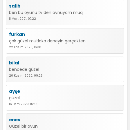
salih
ben bu oyunu tv den oynuyom müq
11 Mart 2021, 07:22
furkan
çok güzel mutlaka deneyin gerçekten
22 Kasım 2020, 16:38
bilal
bencede güzel
20 Kasım 2020, 09:26
ayşe
güzel
16 Ekim 2020, 16:35
enes
Güzel bir oyun