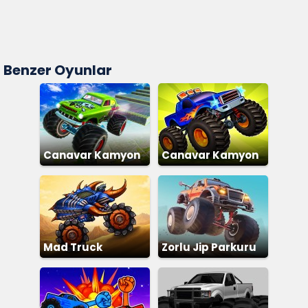
Benzer Oyunlar
Canavar Kamyon
Canavar Kamyon
Parkuru
Yarışı 4
Mad Truck
Zorlu Jip Parkuru
Challenge Special