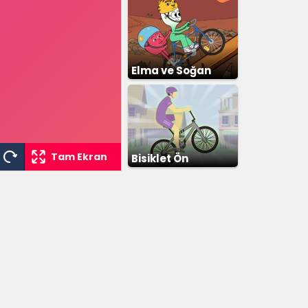
Elma ve Soğan
Bisiklet
Tam Ekran
Bisiklet Ön
Kaldırma