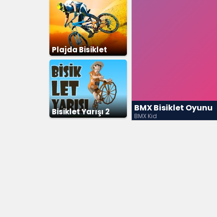
Plajda Bisiklet
Yarışı
BMX Bisiklet Oyunu
Bisiklet Yarışı 2
BMX Kid