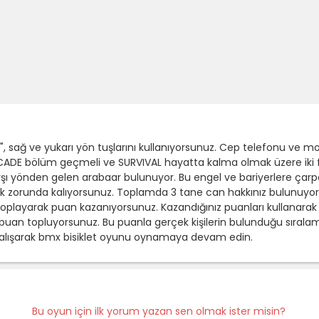
, sağ ve yukarı yön tuşlarını kullanıyorsunuz. Cep telefonu ve mo
 ARCADE bölüm geçmeli ve SURVIVAL hayatta kalma olmak üzere iki f
arşı yönden gelen arabaar bulunuyor. Bu engel ve bariyerlere çar
zorunda kalıyorsunuz. Toplamda 3 tane can hakkınız bulunuyor. T
ı toplayarak puan kazanıyorsunuz. Kazandığınız puanları kullanarak ye
puan topluyorsunuz. Bu puanla gerçek kişilerin bulunduğu sıralam
alışarak bmx bisiklet oyunu oynamaya devam edin.
Bu oyun için ilk yorum yazan sen olmak ister misin?