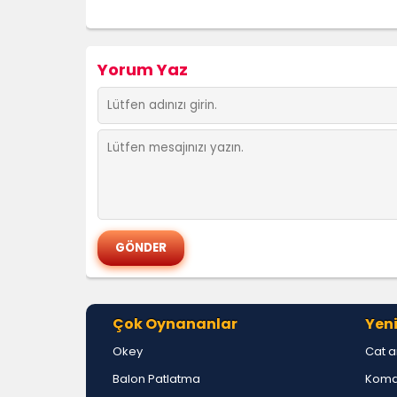
Yorum Yaz
Çok Oynananlar
Yeni
Okey
Cat a
Balon Patlatma
Koma