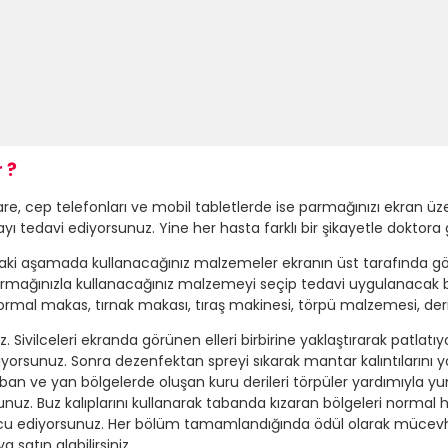
 ?
e, cep telefonları ve mobil tabletlerde ise parmağınızı ekran üze
ayı tedavi ediyorsunuz. Yine her hasta farklı bir şikayetle doktora
raki aşamada kullanacağınız malzemeler ekranın üst tarafında g
rmağınızla kullanacağınız malzemeyi seçip tedavi uygulanacak b
ormal makas, tırnak makası, tıraş makinesi, törpü malzemesi, der
z. Sivilceleri ekranda görünen elleri birbirine yaklaştırarak patl
rsunuz. Sonra dezenfektan spreyi sıkarak mantar kalıntılarını yok 
ban ve yan bölgelerde oluşan kuru derileri törpüler yardımıyla 
orsunuz. Buz kalıplarını kullanarak tabanda kızaran bölgeleri norma
rcu ediyorsunuz. Her bölüm tamamlandığında ödül olarak mücevhe
atın alabilirsiniz.