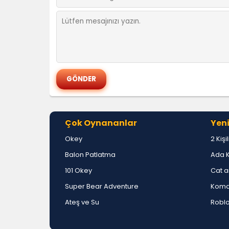
Çok Oynananlar
Yeni
Okey
2 Kişi
Balon Patlatma
Ada 
101 Okey
Cat a
Super Bear Adventure
Koma
Ateş ve Su
Roblo