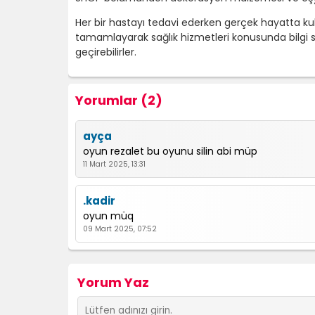
Her bir hastayı tedavi ederken gerçek hayatta kul
tamamlayarak sağlık hizmetleri konusunda bilgi sa
geçirebilirler.
Yorumlar (2)
ayça
oyun rezalet bu oyunu silin abi müp
11 Mart 2025, 13:31
.kadir
oyun müq
09 Mart 2025, 07:52
Yorum Yaz