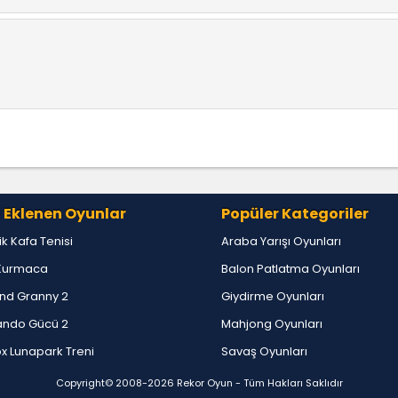
 Eklenen Oyunlar
Popüler Kategoriler
lik Kafa Tenisi
Araba Yarışı Oyunları
Kurmaca
Balon Patlatma Oyunları
nd Granny 2
Giydirme Oyunları
ndo Gücü 2
Mahjong Oyunları
x Lunapark Treni
Savaş Oyunları
Copyright© 2008-2026
Rekor Oyun
- Tüm Hakları Saklıdır