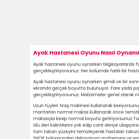
Ayak Hastanesi Oyunu Nasıl Oynanır
Ayak hastanesi oyunu oynarken bilgisayarlarda far
gerçekleştiriyorsunuz. Her bölümde farklı bir hast
Ayak hastanesi oyunu oynarken şimdi ve bir son
ekranda gerçek boyutta bulunuyor. Fare yada pa
gerçekleştiriyorsunuz. Malzemeler genel olarak n
Uzun tüyleri tıraş makinesi kullanarak kesiyorsunu
mantarları normal makas kullanarak önce temizliyo
makasıyla kesip normal boyuta getiriyorsunuz.Ta
ölü deri kalıntılarını yok edip canlı deriye ulaşıy
tüm taban yüzeyini temizleyerek hastaları tabu
SHOP bölümünden dekorasyon malzemesi ve eşya s