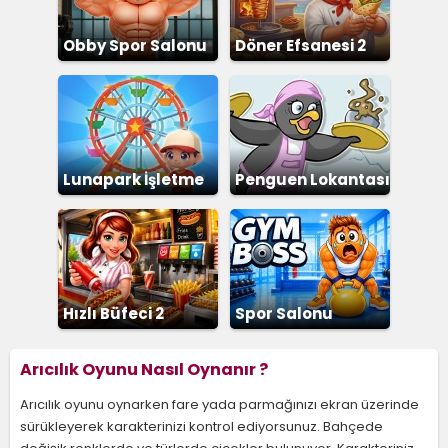
Obby Spor Salonu
Döner Efsanesi 2
Lunapark İşletme
Penguen Lokantası
Hızlı Büfeci 2
Spor Salonu
Arıcılık Oyunu Nasıl Oynanır ?
Arıcılık oyunu oynarken fare yada parmağınızı ekran üzerinde
sürükleyerek karakterinizi kontrol ediyorsunuz. Bahçede