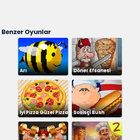
Benzer Oyunlar
Arı
Döner Efsanesi
İyi Pizza Güzel Pizza
Sosisçi Bush