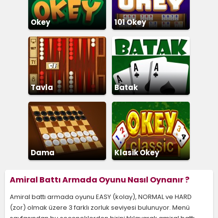
Okey
101 Okey
Tavla
Batak
Dama
Klasik Okey
Amiral Battı Armada Oyunu Nasıl Oynanır ?
Amiral battı armada oyunu EASY (kolay), NORMAL ve HARD
(zor) olmak üzere 3 farklı zorluk seviyesi bulunuyor. Menü