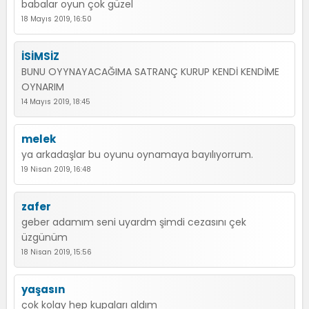
babalar oyun çok güzel
18 Mayıs 2019, 16:50
İSİMSİZ
BUNU OYYNAYACAĞIMA SATRANÇ KURUP KENDİ KENDİME
OYNARIM
14 Mayıs 2019, 18:45
melek
ya arkadaşlar bu oyunu oynamaya bayılıyorrum.
19 Nisan 2019, 16:48
zafer
geber adamım seni uyardm şimdi cezasını çek
üzgünüm
18 Nisan 2019, 15:56
yaşasın
çok kolay hep kupaları aldım