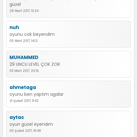
güzel
28 Mart 2017, 13:24
nuh
oyunu cok beyendim
05 Mart 2017, 14:12
MUHAMMED
29 UNCU LEVEL ÇOK ZOR
03 Mart 2017, 20:16
ahmetaga
oyunu ben yaptım agalar
21 Şubat 2017, 11:42
aytac
oyun guzel eyendım
05 Şubat 2017, 18:48