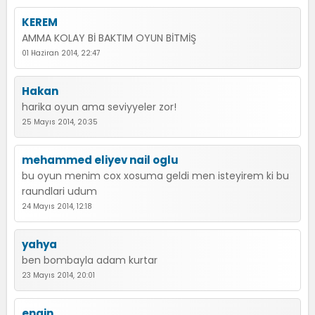
KEREM
AMMA KOLAY Bİ BAKTIM OYUN BİTMİŞ
01 Haziran 2014, 22:47
Hakan
harika oyun ama seviyyeler zor!
25 Mayıs 2014, 20:35
mehammed eliyev nail oglu
bu oyun menim cox xosuma geldi men isteyirem ki bu
raundlari udum
24 Mayıs 2014, 12:18
yahya
ben bombayla adam kurtar
23 Mayıs 2014, 20:01
engin