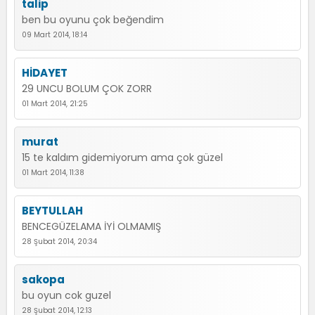
talip
ben bu oyunu çok beğendim
09 Mart 2014, 18:14
HİDAYET
29 UNCU BOLUM ÇOK ZORR
01 Mart 2014, 21:25
murat
15 te kaldım gidemiyorum ama çok güzel
01 Mart 2014, 11:38
BEYTULLAH
BENCEGÜZELAMA İYİ OLMAMIŞ
28 Şubat 2014, 20:34
sakopa
bu oyun cok guzel
28 Şubat 2014, 12:13