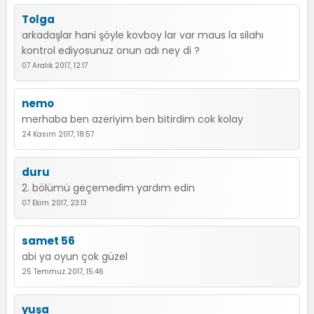
Tolga
arkadaşlar hani şöyle kovboy lar var maus la silahı
kontrol ediyosunuz onun adı ney di ?
07 Aralık 2017, 12:17
nemo
merhaba ben azeriyim ben bitirdim cok kolay
24 Kasım 2017, 18:57
duru
2. bölümü geçemedim yardım edin
07 Ekim 2017, 23:13
samet 56
abi ya oyun çok güzel
25 Temmuz 2017, 15:46
yuşa