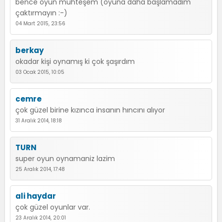
bence oyun muhteşem (oyuna daha başlamadım
çaktırmayın :-)
04 Mart 2015, 23:56
berkay
okadar kişi oynamış ki çok şaşırdım
03 Ocak 2015, 10:05
cemre
çok güzel birine kızınca insanın hıncını alıyor
31 Aralık 2014, 18:18
TURN
super oyun oynamaniz lazim
25 Aralık 2014, 17:48
ali haydar
çok güzel oyunlar var.
23 Aralık 2014, 20:01