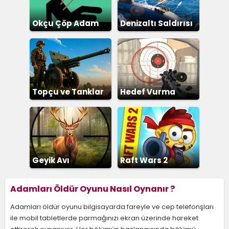
Okçu Çöp Adam
Denizaltı Saldırısı
Topçu ve Tanklar
Hedef Vurma
Geyik Avı
Raft Wars 2
Adamları Öldür Oyunu Nasıl Oynanır ?
Adamları öldür oyunu bilgisayarda fareyle ve cep telefonşları
ile mobil tabletlerde parmağınızı ekran üzerinde hareket