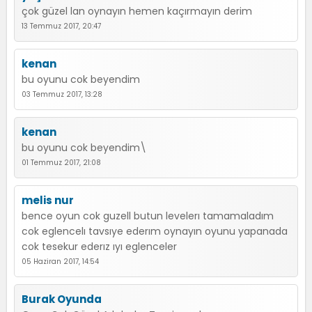
çok güzel lan oynayın hemen kaçırmayın derim
13 Temmuz 2017, 20:47
kenan
bu oyunu cok beyendim
03 Temmuz 2017, 13:28
kenan
bu oyunu cok beyendim\
01 Temmuz 2017, 21:08
melis nur
bence oyun cok guzell butun levelerı tamamaladım
cok eglencelı tavsıye ederım oynayın oyunu yapanada
cok tesekur ederız ıyı eglenceler
05 Haziran 2017, 14:54
Burak Oyunda