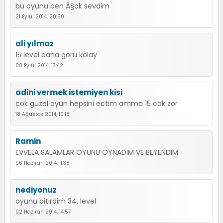
bu oyunu ben Ã§ok sevdim
21 Eylül 2014, 20:50
ali yılmaz
15 level bana görü kolay
08 Eylül 2014, 13:42
adini vermek istemiyen kisi
cok guzel oyun hepsini ectim amma 15 cok zor
18 Ağustos 2014, 10:18
Ramin
EVVELA SALAMLAR OYUNU OYNADIM VE BEYENDIM
06 Haziran 2014, 11:38
nediyonuz
oyunu bitirdim 34, level
02 Haziran 2014, 14:57