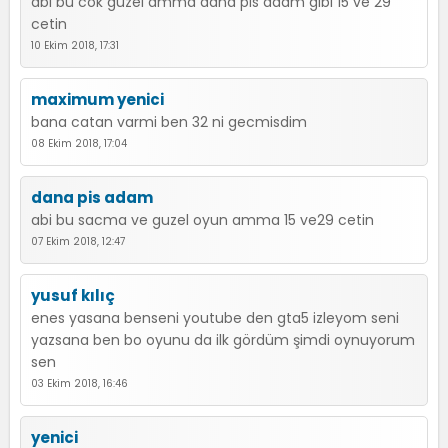
abi bu cok guzel amma dana pis adam gibi 15 ve 29
cetin
10 Ekim 2018, 17:31
maximum yenici
bana catan varmi ben 32 ni gecmisdim
08 Ekim 2018, 17:04
dana pis adam
abi bu sacma ve guzel oyun amma 15 ve29 cetin
07 Ekim 2018, 12:47
yusuf kılıç
enes yasana benseni youtube den gta5 izleyom seni
yazsana ben bo oyunu da ilk gördüm şimdi oynuyorum
sen
03 Ekim 2018, 16:46
yenici