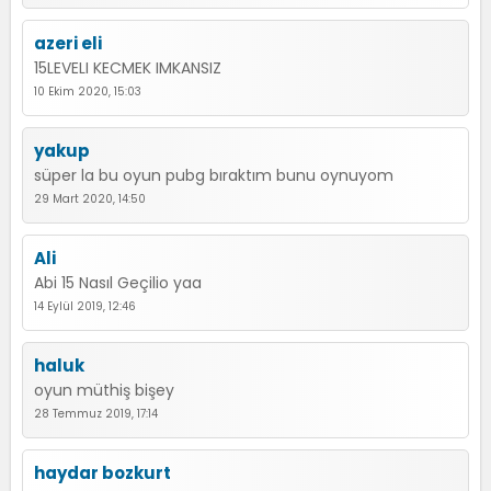
azeri eli
15LEVELI KECMEK IMKANSIZ
10 Ekim 2020, 15:03
yakup
süper la bu oyun pubg bıraktım bunu oynuyom
29 Mart 2020, 14:50
Ali
Abi 15 Nasıl Geçilio yaa
14 Eylül 2019, 12:46
haluk
oyun müthiş bişey
28 Temmuz 2019, 17:14
haydar bozkurt