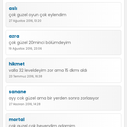
aslı
çok guzel oyun çok eylendim
27 Ağustos 2016, 13:20
azra
çok güzel 20minci bölümdeyim
19 Ağustos 2016, 23:06
hikmet
valla 32 leveldeyim zor ama 15 dkmı aldı
23 Temmuz 2016, 16:38
sanane
ayy cok güzel ama bir yerden sonra zorlasıyor
27 Haziran 2016, 14:28
mortal
cok guzel cok beyendim adamim