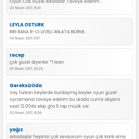
Oyun Cok Güzel Arkdaslar Tavsiye ederım
20 Nisan 2017, 16:01
LEYLA OSTURK
BIRI BANA 8-CI LEVELI ANLATA BILIRMI;
09 Nisan 2017, 11:37
recep
çok güzel diyenler *1 lesin
03 Nisan 2017, 20:29
GereksizOda
Vay furkan beylerde burdaymış beyler oyun güzel
oynamanızı tavsiye ederim bu arada cuma akşamı
saat 12.00da ekip gta 5 rap müzik var
02 Nisan 2017, 16:36
yağız
arkadaşlar hepinizi çok seviyorum oyun çok kanlı ama