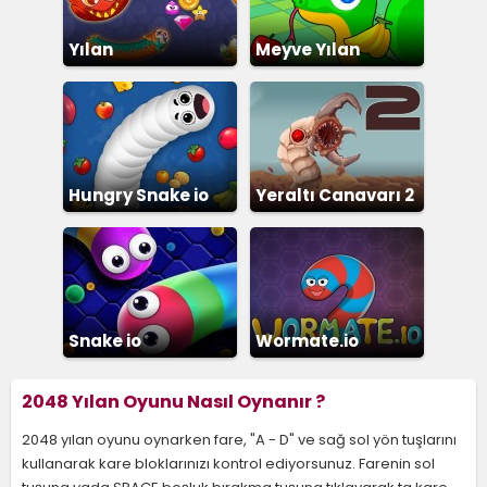
Yılan
Meyve Yılan
Hungry Snake io
Yeraltı Canavarı 2
Snake io
Wormate.io
2048 Yılan Oyunu Nasıl Oynanır ?
2048 yılan oyunu oynarken fare, "A - D" ve sağ sol yön tuşlarını
kullanarak kare bloklarınızı kontrol ediyorsunuz. Farenin sol