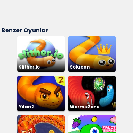
Benzer Oyunlar
Slither.io
Solucan
Yılan 2
Worms Zone