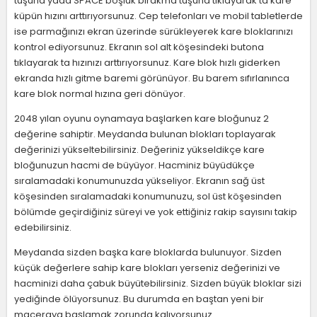
tuşuna yada SPACE boşluk bırakma tuşuna tıklayarak ta kare
küpün hızını arttırıyorsunuz. Cep telefonları ve mobil tabletlerde
ise parmağınızı ekran üzerinde sürükleyerek kare bloklarınızı
kontrol ediyorsunuz. Ekranın sol alt köşesindeki butona
tıklayarak ta hızınızı arttırıyorsunuz. Kare blok hızlı giderken
ekranda hızlı gitme baremi görünüyor. Bu barem sıfırlanınca
kare blok normal hızına geri dönüyor.
2048 yılan oyunu oynamaya başlarken kare bloğunuz 2
değerine sahiptir. Meydanda bulunan blokları toplayarak
değerinizi yükseltebilirsiniz. Değeriniz yükseldikçe kare
bloğunuzun hacmi de büyüyor. Hacminiz büyüdükçe
sıralamadaki konumunuzda yükseliyor. Ekranın sağ üst
köşesinden sıralamadaki konumunuzu, sol üst köşesinden
bölümde geçirdiğiniz süreyi ve yok ettiğiniz rakip sayısını takip
edebilirsiniz.
Meydanda sizden başka kare bloklarda bulunuyor. Sizden
küçük değerlere sahip kare blokları yerseniz değerinizi ve
hacminizi daha çabuk büyütebilirsiniz. Sizden büyük bloklar sizi
yediğinde ölüyorsunuz. Bu durumda en baştan yeni bir
maceraya başlamak zorunda kalıyorsunuz.